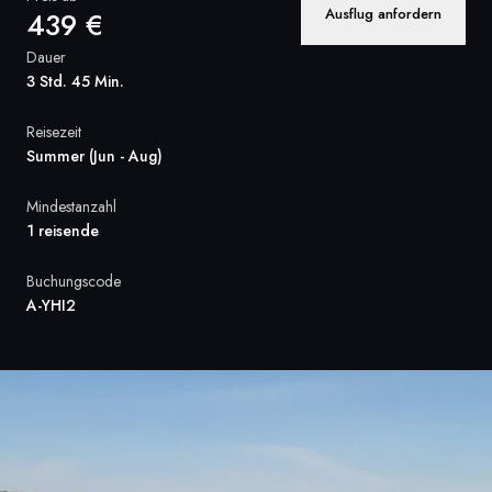
Ausflug anfordern
439 €
Frankreich
Dauer
Schweden
3 Std. 45 Min.
Dänemark
Reisezeit
Summer (Jun - Aug)
Norwegen
Mindestanzahl
1 reisende
Buchungscode
A-YHI2