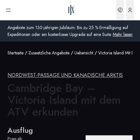
Buchun
Menü öffnen
Angebote zum 130-jährigen Jubiläum: Bis zu 25 % Ermäßigung auf
Expeditionen oder ein kostenloses Upgrade auf eine Suite.
Mehr lesen
Startseite
Zusaetzliche Angebote
Uebersicht
Victoria Island Mit De
Global
Australien
NORDWEST-PASSAGE UND KANADISCHE ARKTIS
Vereinigtes Königreich (England, Schottland, Wales
Cambridge Bay –
und Nordirland)
Victoria Island mit dem
USA
ATV erkunden
Deutschland
Ausflug
Schweiz
Deutschland
Preis ab