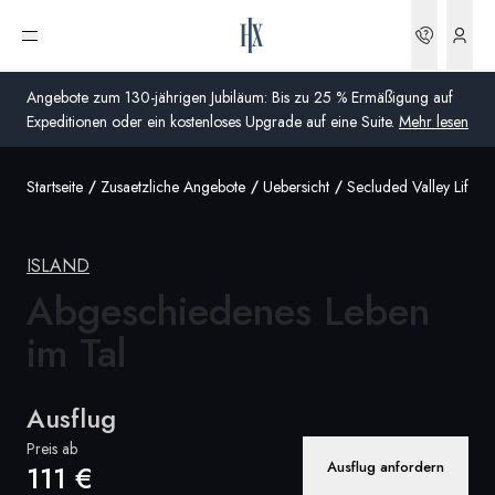
Buchun
Menü öffnen
Angebote zum 130-jährigen Jubiläum: Bis zu 25 % Ermäßigung auf
Expeditionen oder ein kostenloses Upgrade auf eine Suite.
Mehr lesen
Startseite
Zusaetzliche Angebote
Uebersicht
Secluded Valley Life
Global
Australien
ISLAND
Vereinigtes Königreich (England, Schottland, Wales
Abgeschiedenes Leben
und Nordirland)
im Tal
USA
Ausflug
Deutschland
Preis ab
Ausflug anfordern
111 €
Schweiz
Deutschland