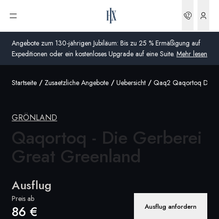
Buchun
Menü öffnen
Angebote zum 130-jährigen Jubiläum: Bis zu 25 % Ermäßigung auf
Expeditionen oder ein kostenloses Upgrade auf eine Suite.
Mehr lesen
Startseite
Zusaetzliche Angebote
Uebersicht
Qaq2 Qaqortoq Die G
Global
Australien
GRÖNLAND
Vereinigtes Königreich (England, Schottland, Wales
Qaqortoq - Die Gerberei
und Nordirland)
Great Greenland
USA
Ausflug
Deutschland
Preis ab
Ausflug anfordern
86 €
Schweiz
Deutschland