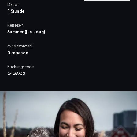
Dauer
Frankreich
1 Stunde
Schweden
Reisezeit
Summer (Jun - Aug)
Dänemark
Mindestanzahl
Norwegen
0 reisende
Buchungscode
G-QAQ2