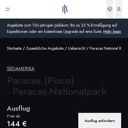
Buchun
Menü öffnen
Angebote zum 130-jährigen Jubiläum: Bis zu 25 % Ermäßigung auf
Expeditionen oder ein kostenloses Upgrade auf eine Suite.
Mehr lesen
Startseite
Zusaetzliche Angebote
Uebersicht
Paracas National Rese
Global
Australien
SÜDAMERIKA
Vereinigtes Königreich (England, Schottland, Wales
Paracas (Pisco)
und Nordirland)
- Paracas-Nationalpark
USA
Ausflug
Deutschland
Preis ab
Ausflug anfordern
144 €
Schweiz
Deutschland