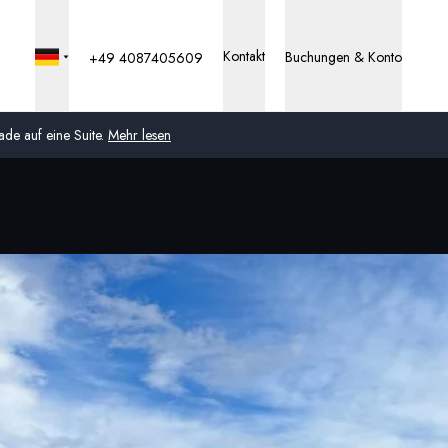
Kontakt
Buchungen & Konto
+49 4087405609
de auf eine Suite.
Mehr lesen
Global
Australien
Vereinigtes Königreich
(England, Schottland,
Wales und Nordirland)
USA
Deutschland