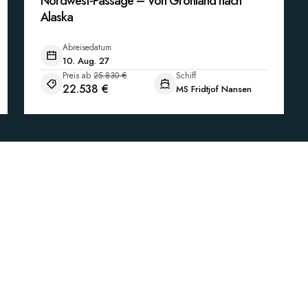
Nordwest-Passage – Von Grönland nach
Alaska
Abreisedatum
10. Aug. 27
Preis ab
25.830 €
Schiff
22.538 €
MS Fridtjof Nansen