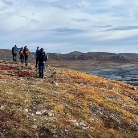
Schweiz
Frankreich
Schweden
Dänemark
Norwegen