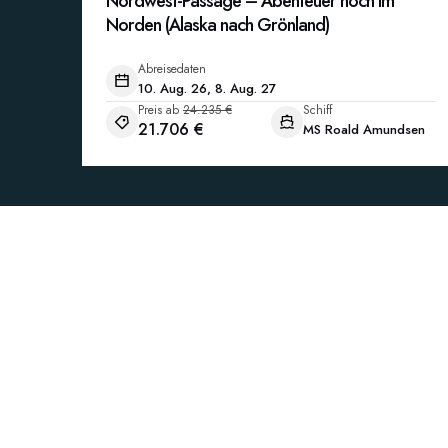
Nordwest-Passage – Abenteuer hoch im
Norden (Alaska nach Grönland)
Abreisedaten
10. Aug. 26, 8. Aug. 27
Preis ab
24.235 €
Schiff
21.706 €
MS Roald Amundsen