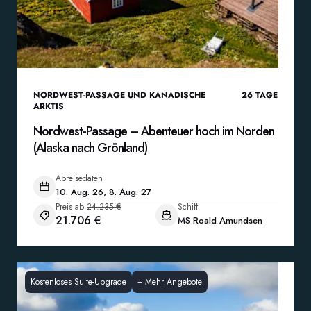
NORDWEST-PASSAGE UND KANADISCHE
26
TAGE
ARKTIS
Nordwest-Passage – Abenteuer hoch im Norden
(Alaska nach Grönland)
Abreisedaten
10. Aug. 26, 8. Aug. 27
Preis ab
24.235 €
Schiff
21.706 €
MS Roald Amundsen
Kostenloses Suite-Upgrade
+
Mehr Angebote