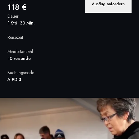
Ausflug anfordern
118 €
Frankreich
Dauer
Schweden
1 Std. 30 Min.
Dänemark
Reisezeit
Norwegen
Mindestanzahl
10 reisende
Buchungscode
A-PDI3