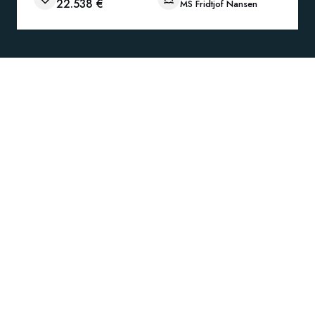
22.538 €
MS Fridtjof Nansen