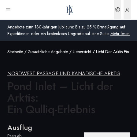
Buchun
Menü öffnen
Angebote zum 130-jährigen Jubiläum: Bis zu 25 % Ermäßigung auf
Expeditionen oder ein kostenloses Upgrade auf eine Suite.
Mehr lesen
Startseite
Zusaetzliche Angebote
Uebersicht
Licht Der Arktis Ein Qul
Global
Australien
NORDWEST-PASSAGE UND KANADISCHE ARKTIS
Vereinigtes Königreich (England, Schottland, Wales
Pond Inlet – Licht der
und Nordirland)
Arktis:
USA
Ein Qulliq-Erlebnis
Deutschland
Ausflug
Schweiz
Deutschland
Preis ab