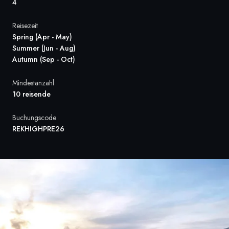
4
Frankreich
Reisezeit
Schweden
Spring (Apr - May)
Summer (Jun - Aug)
Dänemark
Autumn (Sep - Oct)
Norwegen
Mindestanzahl
10 reisende
Buchungscode
REKHIGHPRE26