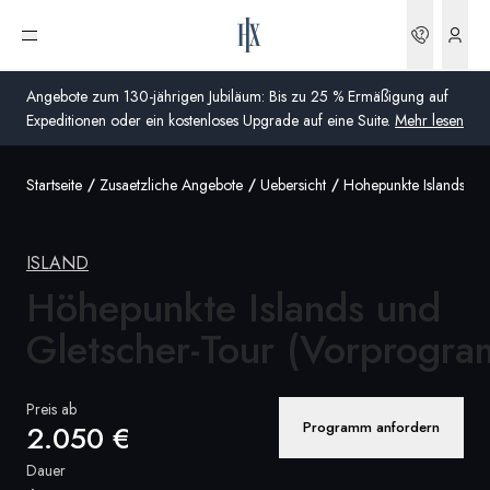
Buchun
Menü öffnen
Angebote zum 130-jährigen Jubiläum: Bis zu 25 % Ermäßigung auf
Expeditionen oder ein kostenloses Upgrade auf eine Suite.
Mehr lesen
Startseite
Zusaetzliche Angebote
Uebersicht
Hohepunkte Islands U
Global
Australien
ISLAND
Vereinigtes Königreich (England, Schottland, Wales
Höhepunkte Islands und
und Nordirland)
Gletscher-Tour (Vorprogr
USA
Preis ab
Deutschland
Programm anfordern
2.050 €
Schweiz
Dauer
Deutschland