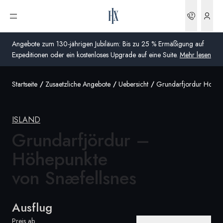
Buchun
Menü öffnen
Angebote zum 130-jährigen Jubiläum: Bis zu 25 % Ermäßigung auf
Expeditionen oder ein kostenloses Upgrade auf eine Suite.
Mehr lesen
Startseite
Zusaetzliche Angebote
Uebersicht
Grundarfjordur Hohepu
Global
Australien
ISLAND
Vereinigtes Königreich (England, Schottland, Wales
Grundarfjördur –
und Nordirland)
Höhepunkte
USA
von Snæfellsnes
Deutschland
Ausflug
Schweiz
Deutschland
Preis ab