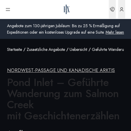
Buchun
Menü öffnen
Angebote zum 130-jährigen Jubiläum: Bis zu 25 % Ermäßigung auf
Expeditionen oder ein kostenloses Upgrade auf eine Suite.
Mehr lesen
Startseite
Zusaetzliche Angebote
Uebersicht
Gefuhrte Wanderung Z
Global
Australien
NORDWEST-PASSAGE UND KANADISCHE ARKTIS
Vereinigtes Königreich (England, Schottland, Wales
Pond Inlet – Geführte
und Nordirland)
Wanderung zum Salmon
USA
Creek
Deutschland
mit Geschichtenerzählen
Schweiz
Deutschland