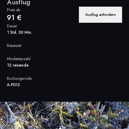
Ausflug
Frankreich
Preis ab
Ausflug anfordern
91 €
Schweden
Dauer
1 Std. 30 Min.
Dänemark
Reisezeit
Norwegen
Mindestanzahl
12 reisende
Buchungscode
A-PDI2