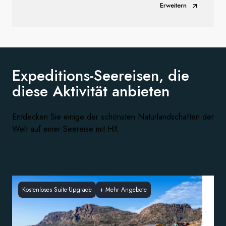
Erweitern
Expeditions-Seereisen, die
diese
Aktivität anbieten
Entdecken Sie einige der schönsten Naturlandschaften der
Welt auf einer Seereise mit HX
Kostenloses Suite-Upgrade
+
Mehr Angebote