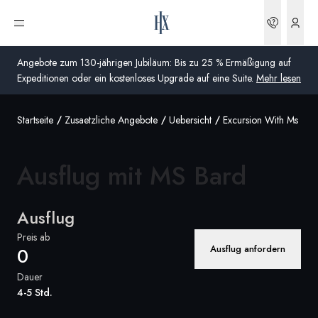
Buchun
Menü öffnen
Angebote zum 130-jährigen Jubiläum: Bis zu 25 % Ermäßigung auf
Expeditionen oder ein kostenloses Upgrade auf eine Suite.
Mehr lesen
Startseite
Zusaetzliche Angebote
Uebersicht
Excursion With Ms Bar
Global
Australien
Ausflug mit
MS Bard
Vereinigtes Königreich (England, Schottland, Wales
und Nordirland)
Ausflug
USA
Preis ab
Ausflug anfordern
0
Deutschland
Dauer
4-5 Std.
Schweiz
Deutschland