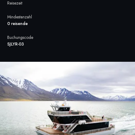
Reisezeit
Frankreich
Mindestanzahl
Schweden
0 reisende
Dänemark
Buchungscode
SJLYR-03
Norwegen