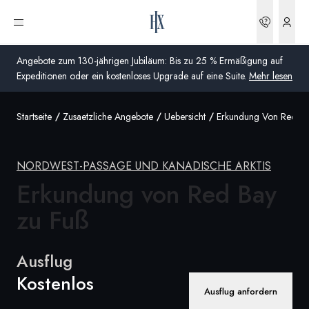
Buchun
Menü öffnen
Angebote zum 130-jährigen Jubiläum: Bis zu 25 % Ermäßigung auf
Expeditionen oder ein kostenloses Upgrade auf eine Suite.
Mehr lesen
Startseite
Zusaetzliche Angebote
Uebersicht
Erkundung Von Red Ba
Global
Australien
NORDWEST-PASSAGE UND KANADISCHE ARKTIS
Vereinigtes Königreich (England, Schottland, Wales
Erkundung von Red Bay
und Nordirland)
zu Fuß
USA
Ausflug
Deutschland
Kostenlos
Ausflug anfordern
Schweiz
Deutschland