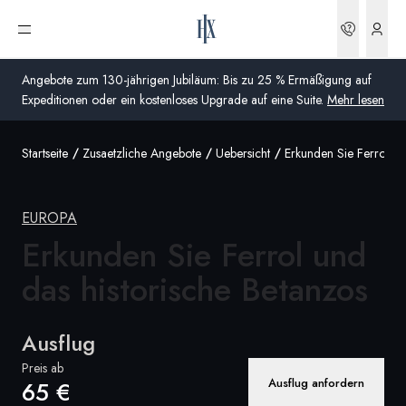
Buchun
Menü öffnen
Angebote zum 130-jährigen Jubiläum: Bis zu 25 % Ermäßigung auf
Expeditionen oder ein kostenloses Upgrade auf eine Suite.
Mehr lesen
Startseite
Zusaetzliche Angebote
Uebersicht
Erkunden Sie Ferrol Un
Global
Australien
EUROPA
Vereinigtes Königreich (England, Schottland, Wales
Erkunden Sie Ferrol und
und Nordirland)
das historische
Betanzos
USA
Ausflug
Deutschland
Preis ab
Ausflug anfordern
65 €
Schweiz
Deutschland