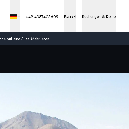
Kontakt
Buchungen & Konto
+49 4087405609
de auf eine Suite.
Mehr lesen
Global
Australien
Vereinigtes Königreich
(England, Schottland,
Wales und Nordirland)
USA
Deutschland