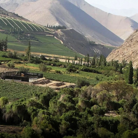
Schweiz
Frankreich
Schweden
Dänemark
Norwegen