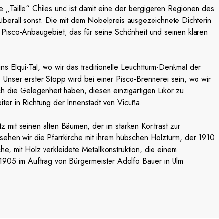
 „Taille“ Chiles und ist damit eine der bergigeren Regionen des
überall sonst. Die mit dem Nobelpreis ausgezeichnete Dichterin
m Pisco-Anbaugebiet, das für seine Schönheit und seinen klaren
ns Elqui-Tal, wo wir das traditionelle Leuchtturm-Denkmal der
 Unser erster Stopp wird bei einer Pisco-Brennerei sein, wo wir
h die Gelegenheit haben, diesen einzigartigen Likör zu
iter in Richtung der Innenstadt von Vicuña.
z mit seinen alten Bäumen, der im starken Kontrast zur
ehen wir die Pfarrkirche mit ihrem hübschen Holzturm, der 1910
he, mit Holz verkleidete Metallkonstruktion, die einem
e 1905 im Auftrag von Bürgermeister Adolfo Bauer in Ulm
k.