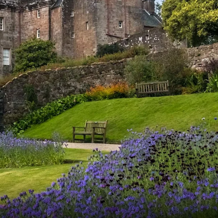
Schweiz
Frankreich
Schweden
Dänemark
Norwegen