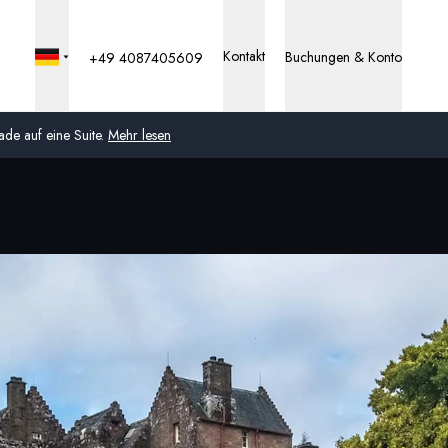
Kontakt
Buchungen & Konto
+49 4087405609
de auf eine Suite.
Mehr lesen
Global
Australien
Vereinigtes Königreich
(England, Schottland,
Wales und Nordirland)
USA
Deutschland