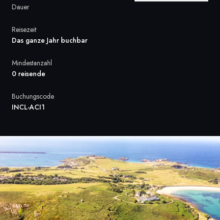
Dauer
Frankreich
Reisezeit
Schweden
Das ganze Jahr buchbar
Dänemark
Mindestanzahl
0 reisende
Norwegen
Buchungscode
INCL-ACI1