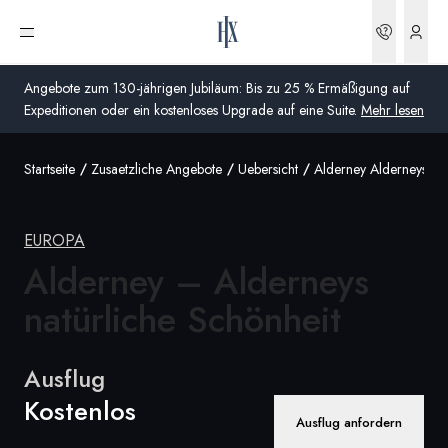
Buchun
Menü öffnen
Angebote zum 130-jährigen Jubiläum: Bis zu 25 % Ermäßigung auf
Expeditionen oder ein kostenloses Upgrade auf eine Suite.
Mehr lesen
Startseite
Zusaetzliche Angebote
Uebersicht
Alderney Alderneys Na
Global
Australien
EUROPA
Vereinigtes Königreich (England, Schottland, Wales
Alderney – Alderneys
und Nordirland)
natürliche Schönheit
USA
Ausflug
Deutschland
Kostenlos
Ausflug anfordern
Schweiz
Deutschland