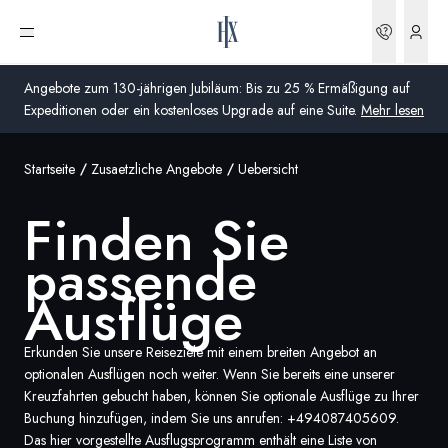
Buchun
Menü öffnen
Angebote zum 130-jährigen Jubiläum: Bis zu 25 % Ermäßigung auf
Expeditionen oder ein kostenloses Upgrade auf eine Suite.
Mehr lesen
Startseite
Zusaetzliche Angebote
Uebersicht
Global
Finden Sie
Australien
passende
Vereinigtes Königreich (England, Schottland, Wales
und Nordirland)
Ausflüge
USA
Erkunden Sie unsere Reiseziele mit einem breiten Angebot an
optionalen Ausflügen noch weiter. Wenn Sie bereits eine unserer
Deutschland
Kreuzfahrten gebucht haben, können Sie optionale Ausflüge zu Ihrer
Buchung hinzufügen, indem Sie uns anrufen:
+494087405609
.
Schweiz
Das hier vorgestellte Ausflugsprogramm enthält eine Liste von
Deutschland