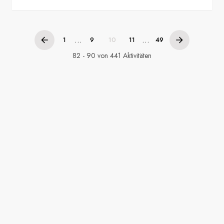
...
...
1
9
10
11
49
82 - 90 von 441 Aktivitäten