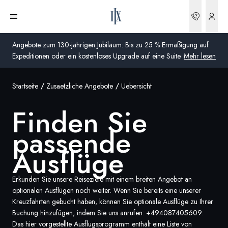
Buchun
Menü öffnen
Angebote zum 130-jährigen Jubiläum: Bis zu 25 % Ermäßigung auf
Expeditionen oder ein kostenloses Upgrade auf eine Suite.
Mehr lesen
Startseite
Zusaetzliche Angebote
Uebersicht
Global
Finden Sie
Australien
passende
Vereinigtes Königreich (England, Schottland, Wales
und Nordirland)
Ausflüge
USA
Erkunden Sie unsere Reiseziele mit einem breiten Angebot an
optionalen Ausflügen noch weiter. Wenn Sie bereits eine unserer
Deutschland
Kreuzfahrten gebucht haben, können Sie optionale Ausflüge zu Ihrer
Buchung hinzufügen, indem Sie uns anrufen:
+494087405609
.
Schweiz
Das hier vorgestellte Ausflugsprogramm enthält eine Liste von
Deutschland