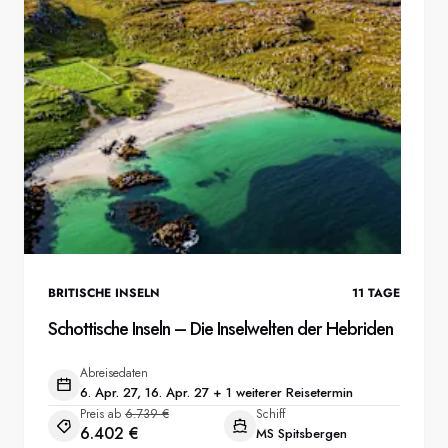
Frankreich
Schweden
Dänemark
Norwegen
BRITISCHE INSELN
11
TAGE
Schottische Inseln – Die Inselwelten der Hebriden
Abreisedaten
6. Apr. 27, 16. Apr. 27 + 1 weiterer Reisetermin
Preis ab
6.739 €
Schiff
6.402 €
MS Spitsbergen