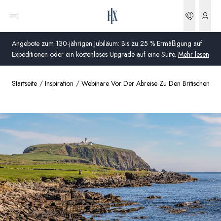
Buchun
Menü öffnen
Angebote zum 130-jährigen Jubiläum: Bis zu 25 % Ermäßigung auf
Expeditionen oder ein kostenloses Upgrade auf eine Suite.
Mehr lesen
Startseite
Inspiration
Webinare Vor Der Abreise Zu Den Britischen Ins
Global
Australien
Vereinigtes Königreich (England, Schottland, Wales
und Nordirland)
USA
Deutschland
Schweiz
Deutschland