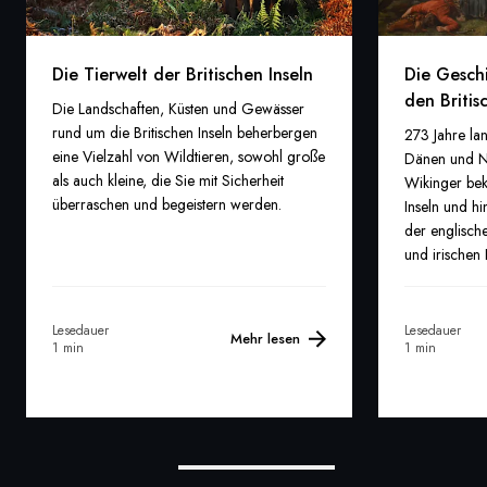
Die Tierwelt der Britischen Inseln
Die Gesch
den Britis
Die Landschaften, Küsten und Gewässer
rund um die Britischen Inseln beherbergen
273 Jahre la
eine Vielzahl von Wildtieren, sowohl große
Dänen und No
als auch kleine, die Sie mit Sicherheit
Wikinger bek
überraschen und begeistern werden.
Inseln und hi
der englische
und irischen 
Lesedauer
Lesedauer
Mehr lesen
1 min
1 min