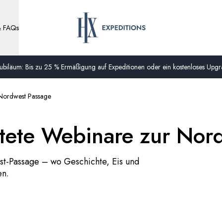
& FAQs
biläum: Bis zu 25 % Ermäßigung auf Expeditionen oder ein kostenloses Upgra
 Nordwest Passage
itete Webinare zur Nor
-Passage – wo Geschichte, Eis und
en.