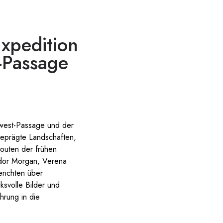
Expedition
-Passage
dwest-Passage und der
geprägte Landschaften,
Routen der frühen
udor Morgan, Verena
erichten über
ksvolle Bilder und
hrung in die