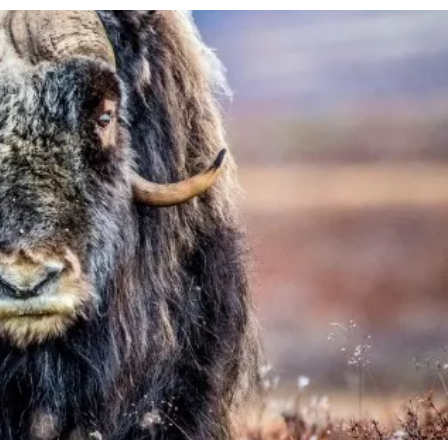
Schweiz
Frankreich
Schweden
Dänemark
Norwegen