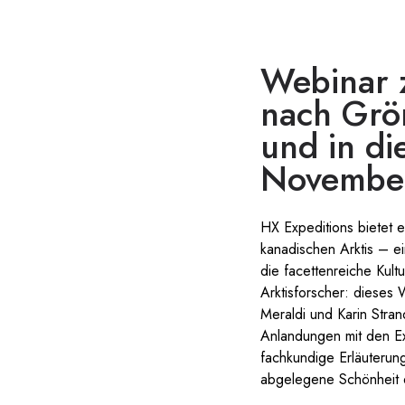
Webinar z
nach Grö
und in di
Novembe
HX Expeditions bietet 
kanadischen Arktis – e
die facettenreiche Kult
Arktisforscher: dieses
Meraldi und Karin Stra
Anlandungen mit den Exp
fachkundige Erläuterun
abgelegene Schönheit d