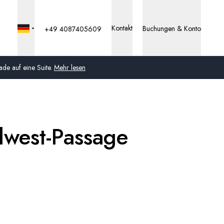
Kontakt
Buchungen & Konto
+49 4087405609
de auf eine Suite.
Mehr lesen
Global
Australien
dwest-Passage
Vereinigtes Königreich
(England, Schottland,
Wales und Nordirland)
USA
Deutschland