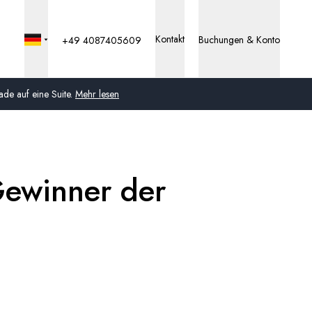
Kontakt
Buchungen & Konto
+49 4087405609
de auf eine Suite.
Mehr lesen
Global
Australien
Gewinner der
Vereinigtes Königreich
(England, Schottland,
Wales und Nordirland)
USA
Deutschland