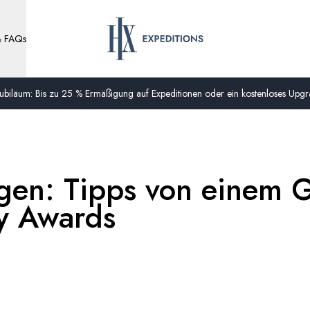
& FAQs
biläum: Bis zu 25 % Ermäßigung auf Expeditionen oder ein kostenloses Upgra
ngen: Tipps von einem 
hy Awards