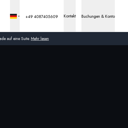
Kontakt
Buchungen & Konto
+49 4087405609
de auf eine Suite.
Mehr lesen
Global
Australien
Vereinigtes Königreich
(England, Schottland,
Wales und Nordirland)
USA
Deutschland