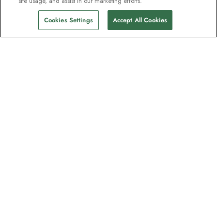
site usage, and assist in our marketing efforts.
Cookies Settings
Accept All Cookies
Kontakt
Kontaktieren Sie uns
Support
Hilfe und FAQs
Buchung bearbeiten
Eine Zahlung vornehmen
Kataloge
Angebot Anfordern