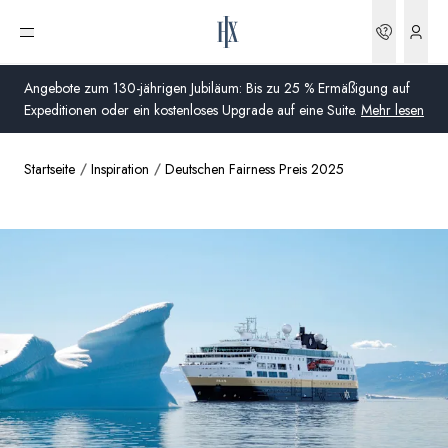
Buchun
Menü öffnen
Angebote zum 130-jährigen Jubiläum: Bis zu 25 % Ermäßigung auf
Expeditionen oder ein kostenloses Upgrade auf eine Suite.
Mehr lesen
Startseite
Inspiration
Deutschen Fairness Preis 2025
Global
Australien
Vereinigtes Königreich (England, Schottland, Wales
und Nordirland)
USA
Deutschland
Schweiz
Deutschland