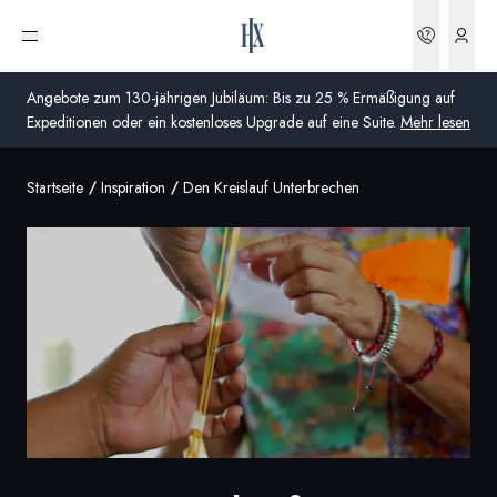
Buchun
Menü öffnen
Angebote zum 130-jährigen Jubiläum: Bis zu 25 % Ermäßigung auf
Expeditionen oder ein kostenloses Upgrade auf eine Suite.
Mehr lesen
Startseite
Inspiration
Den Kreislauf Unterbrechen
Global
Australien
Vereinigtes Königreich (England, Schottland, Wales
und Nordirland)
USA
Deutschland
Schweiz
Deutschland