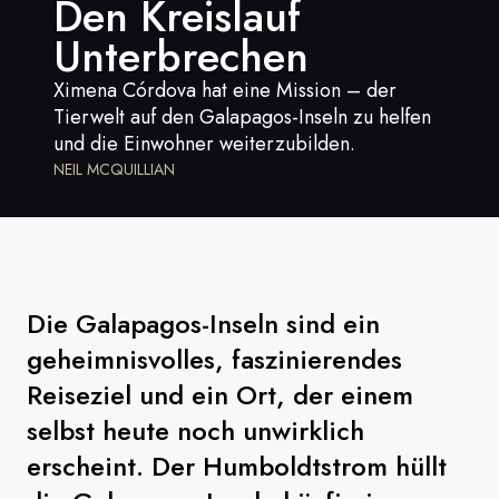
Den Kreislauf
Frankreich
Unterbrechen
Schweden
Ximena Córdova hat eine Mission – der
Tierwelt auf den Galapagos-Inseln zu helfen
Dänemark
und die Einwohner weiterzubilden.
NEIL MCQUILLIAN
Norwegen
Die Galapagos-Inseln sind ein
geheimnisvolles, faszinierendes
Reiseziel und ein Ort, der einem
selbst heute noch unwirklich
erscheint. Der Humboldtstrom hüllt