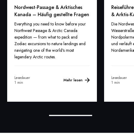
Nordwest-Passage & Arktisches
Reiseführ
Kanada – Häufig gestellte Fragen
& Arktis-
Everything you need to know before your
Die Nordwest
Northwest Passage & Arctic Canada
Wasserstraße
expedition — from what to pack and
Nordpolarmee
Zodiac excursions to nature landings and
und verläuft
navigating one of the world's most
Nordamerikas
legendary Arctic routes.
Lesedauer
Lesedauer
Mehr lesen
1 min
1 min