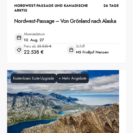
NORDWEST-PASSAGE UND KANADISCHE
26
TAGE
ARKTIS
Nordwest-Passage – Von Grönland nach Alaska
Abreisedatum
10. Aug. 27
Preis ab
25.830 €
Schiff
22.538 €
MS Fridtjof Nansen
Kostenloses Suite-Upgrade
+
Mehr Angebote