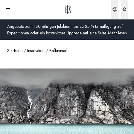
Buchun
Menü öffnen
Angebote zum 130-jährigen Jubiläum: Bis zu 25 % Ermäßigung auf
Expeditionen oder ein kostenloses Upgrade auf eine Suite.
Mehr lesen
Startseite
Inspiration
Baffininsel
Global
Australien
Vereinigtes Königreich (England, Schottland, Wales
und Nordirland)
USA
Deutschland
Schweiz
Deutschland