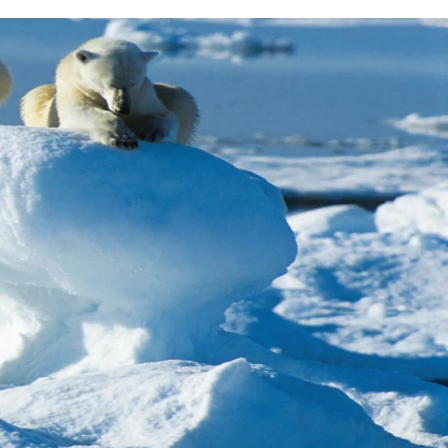
Schweiz
Frankreich
Schweden
Dänemark
Norwegen