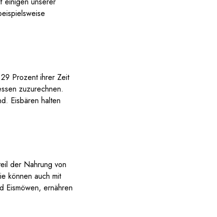
f einigen unserer
beispielsweise
29 Prozent ihrer Zeit
essen zuzurechnen.
nd. Eisbären halten
dteil der Nahrung von
ie können auch mit
nd Eismöwen, ernähren