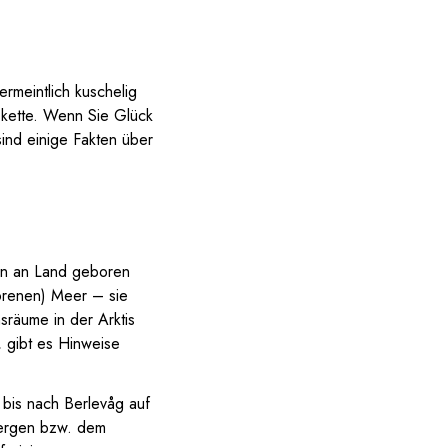
rmeintlich kuschelig
skette. Wenn Sie Glück
sind einige Fakten über
ren an Land geboren
orenen) Meer – sie
räume in der Arktis
, gibt es Hinweise
 bis nach Berlevåg auf
bergen bzw. dem