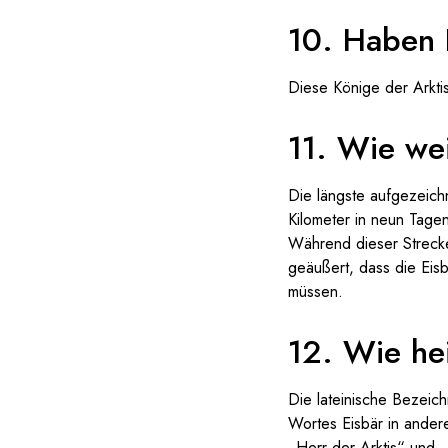
10. Haben 
Diese Könige der Arktis
11. Wie we
Die längste aufgezeich
Kilometer in neun Tage
Während dieser Strecke 
geäußert, dass die Eis
müssen.
12. Wie he
Die lateinische Bezeic
Wortes Eisbär in ander
„Herr der Arktis“ und „