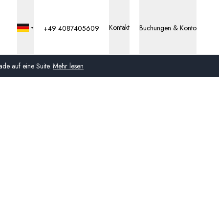
Kontakt
Buchungen & Konto
+49 4087405609
de auf eine Suite.
Mehr lesen
Global
Australien
Vereinigtes Königreich
(England, Schottland,
Wales und Nordirland)
USA
Deutschland