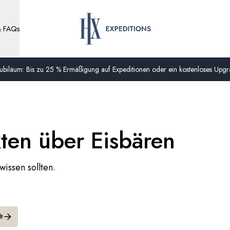
& FAQs
biläum: Bis zu 25 % Ermäßigung auf Expeditionen oder ein kostenloses Upgra
kten über Eisbären
wissen sollten.
t