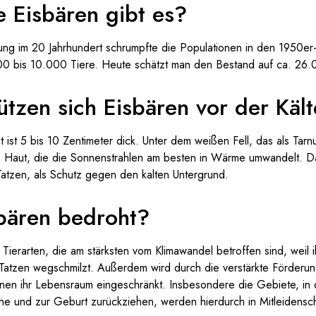
e Eisbären gibt es?
ung im 20 Jahrhundert schrumpfte die Populationen in den 1950er
00 bis 10.000 Tiere. Heute schätzt man den Bestand auf ca. 26.
tzen sich Eisbären vor der Käl
t ist 5 bis 10 Zentimeter dick. Unter dem weißen Fell, das als Tar
 Haut, die die Sonnenstrahlen am besten in Wärme umwandelt. Da
Tatzen, als Schutz gegen den kalten Untergrund.
sbären bedroht?
 Tierarten, die am stärksten vom Klimawandel betroffen sind, weil
 Tatzen wegschmilzt. Außerdem wird durch die verstärkte Förderu
onen ihr Lebensraum eingeschränkt. Insbesondere die Gebiete, in 
e und zur Geburt zurückziehen, werden hierdurch in Mitleidensc