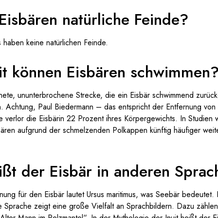
Eisbären natürliche Feinde?
 haben keine natürlichen Feinde.
it können Eisbären schwimmen
nete, ununterbrochene Strecke, die ein Eisbär schwimmend zurück
n. Achtung, Paul Biedermann – das entspricht der Entfernung von
verlor die Eisbärin 22 Prozent ihres Körpergewichts. In Studien 
bären aufgrund der schmelzenden Polkappen künftig häufiger wei
ißt der Eisbär in anderen Spra
hnung für den Eisbär lautet Ursus maritimus, was Seebär bedeutet
e Sprache zeigt eine große Vielfalt an Sprachbildern. Dazu zählen
Alter Mann im Pelzmantel“. In der Mythologie der Inuit heißt der E