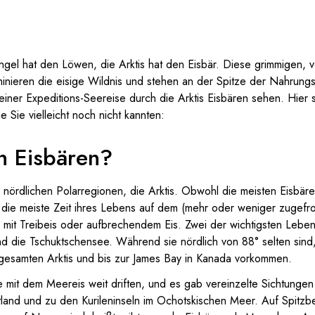
gel hat den Löwen, die Arktis hat den Eisbär. Diese grimmigen, ve
nieren die eisige Wildnis und stehen an der Spitze der Nahrung
iner Expeditions-Seereise durch die Arktis Eisbären sehen. Hier 
e Sie vielleicht noch nicht kannten:
n Eisbären?
nördlichen Polarregionen, die Arktis. Obwohl die meisten Eisbä
 die meiste Zeit ihres Lebens auf dem (mehr oder weniger zugefr
t Treibeis oder aufbrechendem Eis. Zwei der wichtigsten Lebens
nd die Tschuktschensee. Während sie nördlich von 88° selten sind
r gesamten Arktis und bis zur James Bay in Kanada vorkommen.
 mit dem Meereis weit driften, und es gab vereinzelte Sichtungen
land und zu den Kurileninseln im Ochotskischen Meer. Auf Spitz