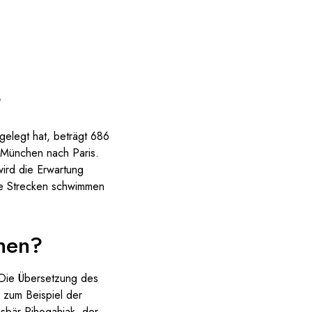
?
gelegt hat, beträgt 686
 München nach Paris.
wird die Erwartung
te Strecken schwimmen
chen?
. Die Übersetzung des
 zum Beispiel der
isbär Pihoqahiak, der