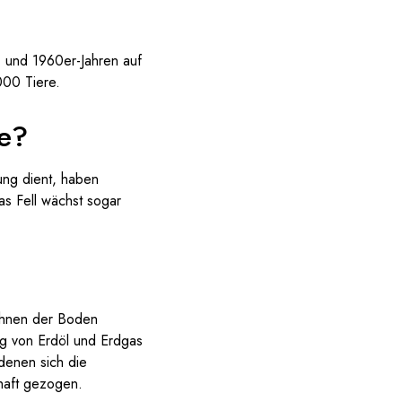
- und 1960er-Jahren auf
000 Tiere.
te?
nung dient, haben
s Fell wächst sogar
 ihnen der Boden
ng von Erdöl und Erdgas
denen sich die
haft gezogen.