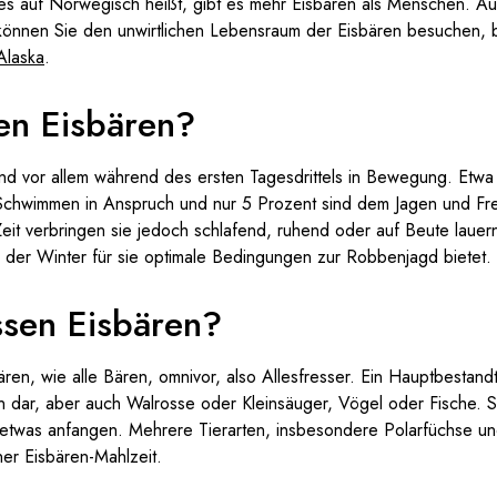
 es auf Norwegisch heißt, gibt es mehr Eisbären als Menschen. Au
können Sie den unwirtlichen Lebensraum der Eisbären besuchen, 
Alaska
.
en Eisbären?
und vor allem während des ersten Tagesdrittels in Bewegung. Etwa 
hwimmen in Anspruch und nur 5 Prozent sind dem Jagen und Fr
eit verbringen sie jedoch schlafend, ruhend oder auf Beute lauer
a der Winter für sie optimale Bedingungen zur Robbenjagd bietet.
ssen Eisbären?
ären, wie alle Bären, omnivor, also Allesfresser. Ein Hauptbestan
n dar, aber auch Walrosse oder Kleinsäuger, Vögel oder Fische. S
etwas anfangen. Mehrere Tierarten, insbesondere Polarfüchse u
er Eisbären-Mahlzeit.