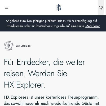
Menü öffnen
Angebote zum 130-jährigen Jubiläum: Bis zu 25 % Ermäßigung auf
Expeditionen oder ein kostenloses Upgrade auf eine Suite.
Mehr lesen
Global
Australien
Für Entdecker, die weiter
Vereinigtes Königreich (England, Schottland, Wales und
Nordirland)
reisen. Werden Sie
USA
HX Explorer.
Deutschland
HX Explorers ist unser kostenloses Treueprogramm,
Schweiz
das sowohl neue als auch wiederkehrende Gäste mit
Deutschland