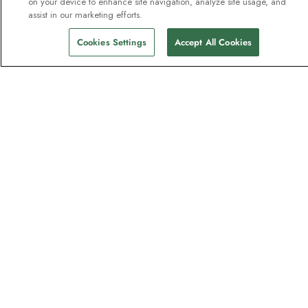
Eine Zahlung vornehmen
on your device to enhance site navigation, analyze site usage, and
assist in our marketing efforts.
Kataloge
Cookies Settings
Accept All Cookies
Angebot Anfordern
Feedback und Rückerstattungsanträge
Über uns
HX Explorers
Expeditionssuiten
Nachhaltigkeit
Investoren
Karriere