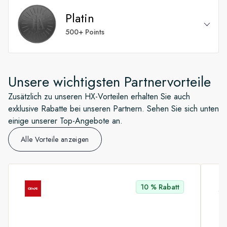
Alle Silber-Vorteile
Vorrangiger Zugang zum Guest Excellence / HX-
Platin
Supportteam
Willkommenscocktail, einlösbar innerhalb der ersten
Führung hinter die Kulissen*
beiden Tagen nach Einschiffung
500+ Points
Geburtstagsüberraschung
Kostenloser Wäscheservice – zweimal pro
Zugang zum Loyalty und Future Cruise Manager an
Alle Gold-Vorteile
Woche* und einmal täglich für Suiten*
Bord*
Unsere wichtigsten Partnervorteile
Kostenlose Spa-Behandlung (25 Minuten)*
Zusätzlich zu unseren HX-Vorteilen erhalten Sie auch
Kostenloses gedrucktes Fototagebuch
exklusive Rabatte bei unseren Partnern. Sehen Sie sich unten
einige unserer Top-Angebote an.
Preisgarantie* Flexible Buchung jederzeit möglich
Alle Vorteile anzeigen
– keine Änderungsgebühren*
Kostenlose Kabinen-Upgrades (30 Tage vor
Abreise)*
10 % Rabatt