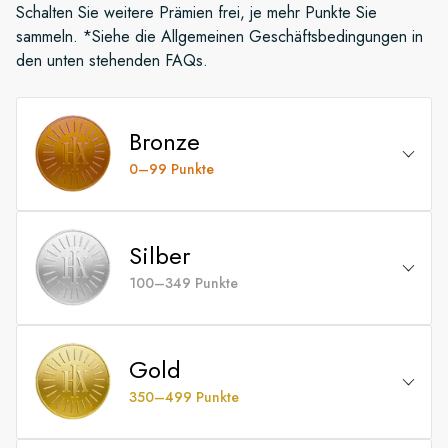
Schalten Sie weitere Prämien frei, je mehr Punkte Sie
sammeln. *Siehe die Allgemeinen Geschäftsbedingungen in
den unten stehenden FAQs.
Bronze
0–99 Punkte
Erhalten Sie als Erste*r Informationen über
Angebote, Produkte und exklusive Aktionen
Silber
100–349 Punkte
Einladungen zu exklusiven Veranstaltungen und
Webinaren
Alle Bronze-Vorteile
Gold
5 % Ermäßigung auf optionale Ausflüge*
5 % Ermäßigung auf zukünftige HX Expeditions
(ausgenommen Vor- und Nachprogramm)
350–499 Punkte
Seereisen
Willkommensgeschenk in der Kabine