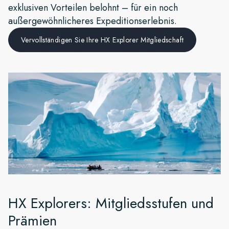
exklusiven Vorteilen belohnt – für ein noch
Frankreich
außergewöhnlicheres Expeditionserlebnis.
Schweden
Vervollständigen Sie Ihre HX Explorer Mitgliedschaft
Dänemark
Norwegen
HX Explorers: Mitgliedsstufen und
Prämien