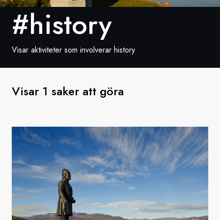
#history
Sverige
Danmark
Visar aktiviteter som involverar history
Norge
Visar 1 saker att göra