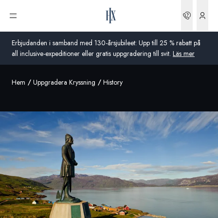
Boknin
Öppna meny
Erbjudanden i samband med 130-årsjubileet: Upp till 25 % rabatt på
all inclusive-expeditioner eller gratis uppgradering till svit.
Läs mer
Hem
Uppgradera Kryssning
History
Global
Australien
Storbritannien
USA
Tyskland
Schweiz
Sverige
Frankrike