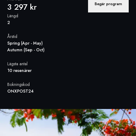
Begär program
3 297 kr
Sverige
Längd
2
Danmark
Årstid
Norge
Spring (Apr - May)
Autumn (Sep - Oct)
Lägsta antal
10 resenärer
Bokningskod
ONXPOST24