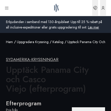
Boknin
Öppna meny
Erbjudanden i samband med 130-årsjubileet: Upp till 25 % rabatt på
all inclusive-expeditioner eller gratis uppgradering till svit.
Läs mer
Hem
Uppgradera Kryssning
Katalog
Upptack Panama City Och Cas
Global
Australien
SYDAMERIKA-KRYSSNINGAR
Storbritannien
Upptäck Panama City
och Casco
USA
Viejo (efterprogram)
Tyskland
Schweiz
Efterprogram
Sverige
Pris från
Frankrike