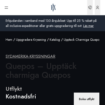
Boknin
Öppna meny
Erbjudanden i samband med 130-årsjubileet: Upp till 25 % rabatt på
all inclusive-expeditioner eller gratis uppgradering till svit.
Läs mer
Hem
Uppgradera Kryssning
Katalog
Upptack Charmiga Quepos
Global
Australien
SYDAMERIKA-KRYSSNINGAR
Storbritannien
Quepos – Upptäck
charmiga Quepos
USA
Tyskland
Utflykt
Schweiz
Kostnadsfri
Boka utflykt
Sverige
Frankrike