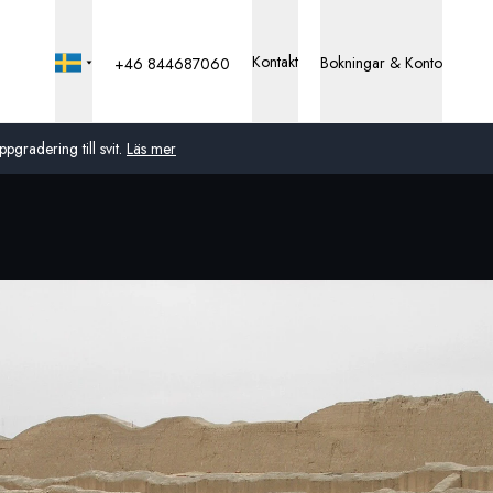
Kontakt
Bokningar & Konto
+46 844687060
pgradering till svit.
Läs mer
Global
Australien
Storbritannien
USA
Tyskland
Schweiz