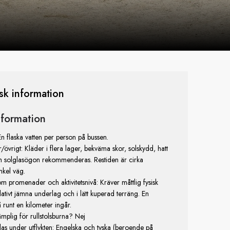
isk information
information
En flaska vatten per person på bussen.
vrigt: Kläder i flera lager, bekväma skor, solskydd, hatt
ch solglasögon rekommenderas. Restiden är cirka
nkel väg.
m promenader och aktivitetsnivå: Kräver måttlig fysisk
relativt jämna underlag och i lätt kuperad terräng. En
runt en kilometer ingår.
lämplig för rullstolsburna? Nej
las under utflykten: Engelska och tyska (beroende på