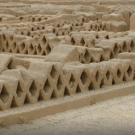
Frankrike
Sverige
Danmark
Norge