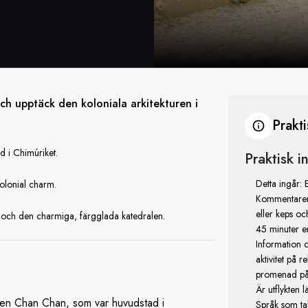
h upptäck den koloniala arkitekturen i
Prakt
 i Chimúriket.
Praktisk 
Detta ingår: 
 kolonial charm.
Kommentarer/ö
eller keps o
och den charmiga, färgglada katedralen.
45 minuter e
Information o
aktivitet på 
promenad på 
Är utflykten 
aden Chan Chan, som var huvudstad i
Språk som ta