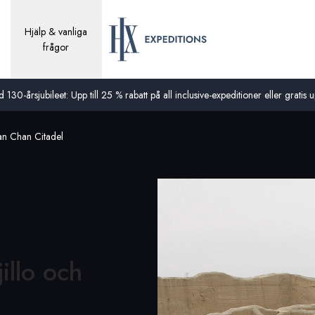
Hjälp & vanliga
frågor
0-årsjubileet: Upp till 25 % rabatt på all inclusive-expeditioner eller gratis up
han Chan Citadel
jillo och