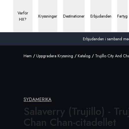
Varför
Kryssningar
Destinationer
Erbjudanden
Fartyg
HX?
Erbjudanden i samband med 13
Hem
Uppgradera Kryssning
Katalog
Trujillo City And C
SYDAMERIKA
Salaverry (Trujillo) - Tru
Chan Chan-citadellet