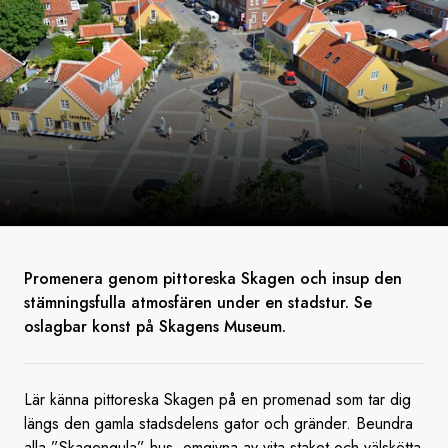
Promenera genom pittoreska Skagen och insup den
stämningsfulla atmosfären under en stadstur. Se
oslagbar konst på Skagens Museum.
Lär känna pittoreska Skagen på en promenad som tar dig
längs den gamla stadsdelens gator och gränder. Beundra
alla ”Skagengula” hus, omgivna av vita staket och välskötta