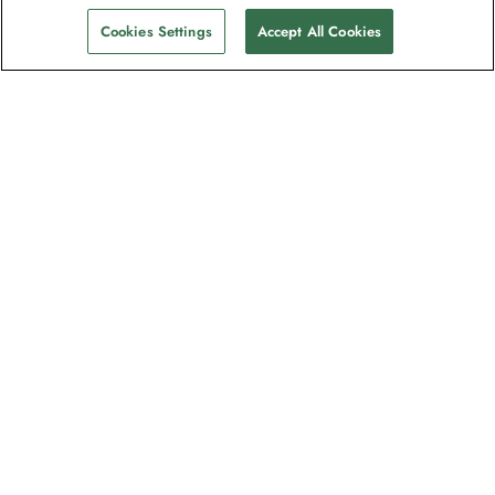
Cookies Settings
Accept All Cookies
Nyhetsbrevet som utforskare
älskar
Gå med i en miljon prenumeranter –
registrera dig för destinationsguider,
erbjudanden och live webbinarier med
expeditionsexperter