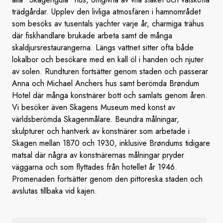
trädgårdar. Upplev den livliga atmosfären i hamnområdet
som besöks av tusentals yachter varje år, charmiga trähus
där fiskhandlare brukade arbeta samt de många
skaldjursrestaurangerna. Längs vattnet sitter ofta både
lokalbor och besökare med en kall öl i handen och njuter
av solen. Rundturen fortsätter genom staden och passerar
Anna och Michael Anchers hus samt berömda Brøndum
Hotel där många konstnärer bott och samlats genom åren.
Vi besöker även Skagens Museum med konst av
världsberömda Skagenmålare. Beundra målningar,
skulpturer och hantverk av konstnärer som arbetade i
Skagen mellan 1870 och 1930, inklusive Brøndums tidigare
matsal där några av konstnärernas målningar pryder
väggarna och som flyttades från hotellet år 1946.
Promenaden fortsätter genom den pittoreska staden och
avslutas tillbaka vid kajen.