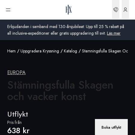
Boknin
Öppna meny
Erbjudanden i samband med 130-årsjubileet: Upp till 25 % rabatt på
all inclusive-expeditioner eller gratis uppgradering till svit.
Läs mer
Hem
Uppgradera Kryssning
Katalog
Stamningsfulla Skagen Och V
Global
Australien
EUROPA
Storbritannien
Stämningsfulla Skagen
och vacker konst
USA
Tyskland
Utflykt
Schweiz
Pris från
Boka utflykt
638 kr
Sverige
Frankrike