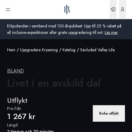
Boknin
Öppna meny
Erbjudanden i samband med 130-årsjubileet: Upp till 25 % rabatt på
all inclusive-expeditioner eller gratis uppgradering till svit.
Läs mer
Hem
Uppgradera Kryssning
Katalog
Secluded Valley Life
Global
Australien
ISLAND
Storbritannien
Livet i en
avskild dal
USA
Utflykt
Tyskland
Pris från
Boka utflykt
1 267 kr
Schweiz
Längd
Sverige
2 timmar och 30 minuter
Frankrike