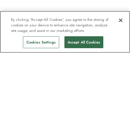
By clicking “Accept All Cookies”, you agree to the storing of
cookies on your device to enhance site navigation, analyze
site usage, and assist in our marketing efforts.
Cookies Settings
Accept All Cookies
Nyhetsbrevet som utforskare
älskar
Gå med i en miljon prenumeranter –
registrera dig för destinationsguider,
erbjudanden och live webbinarier med
expeditionsexperter