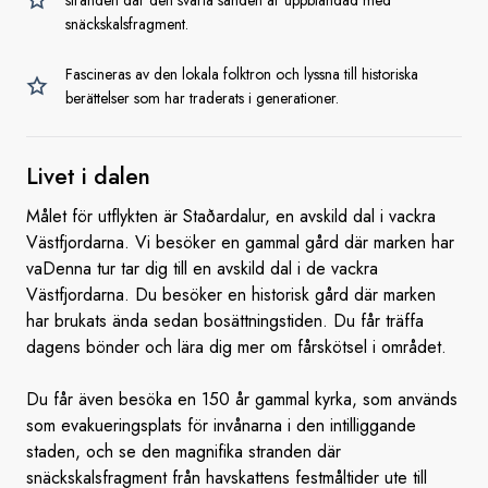
stranden där den svarta sanden är uppblandad med
snäckskalsfragment.
Fascineras av den lokala folktron och lyssna till historiska
berättelser som har traderats i generationer.
Livet
i dalen
Målet för utflykten är Staðardalur, en avskild dal i vackra
Västfjordarna. Vi besöker en gammal gård där marken har
vaDenna tur tar dig till en avskild dal i de vackra
Västfjordarna. Du besöker en historisk gård där marken
har brukats ända sedan bosättningstiden. Du får träffa
dagens bönder och lära dig mer om fårskötsel i området.
Du får även besöka en 150 år gammal kyrka, som används
som evakueringsplats för invånarna i den intilliggande
staden, och se den magnifika stranden där
snäckskalsfragment från havskattens festmåltider ute till