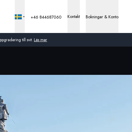
Kontakt
Bokningar & Konto
+46 844687060
pgradering till svit.
Läs mer
Global
Australien
Storbritannien
USA
Tyskland
Schweiz