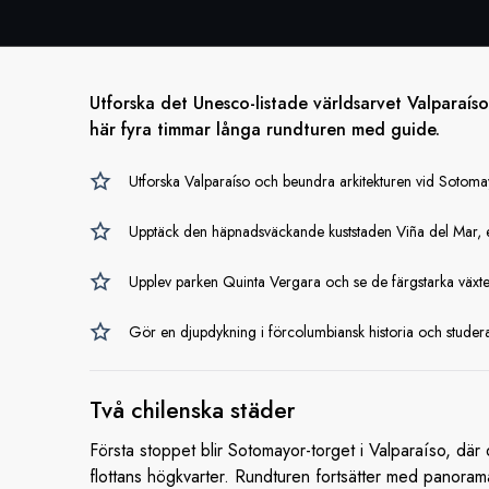
Utforska det Unesco-listade världsarvet Valparaís
här fyra timmar långa rundturen med guide.
Utforska Valparaíso och beundra arkitekturen vid Sotoma
Upptäck den häpnadsväckande kuststaden Viña del Mar, e
Upplev parken Quinta Vergara och se de färgstarka växte
Gör en djupdykning i förcolumbiansk historia och studer
Två
chilenska städer
Första stoppet blir Sotomayor-torget i Valparaíso, där
flottans högkvarter. Rundturen fortsätter med panor