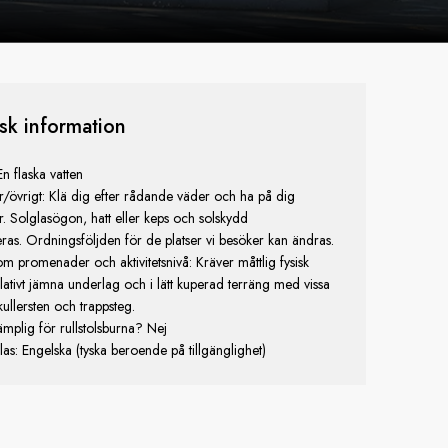
isk information
En flaska vatten
övrigt: Klä dig efter rådande väder och ha på dig
. Solglasögon, hatt eller keps och solskydd
s. Ordningsföljden för de platser vi besöker kan ändras.
m promenader och aktivitetsnivå: Kräver måttlig fysisk
relativt jämna underlag och i lätt kuperad terräng med vissa
kullersten och trappsteg.
lämplig för rullstolsburna? Nej
as: Engelska (tyska beroende på tillgänglighet)