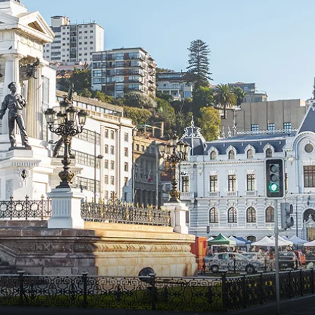
Frankrike
Sverige
Danmark
Norge