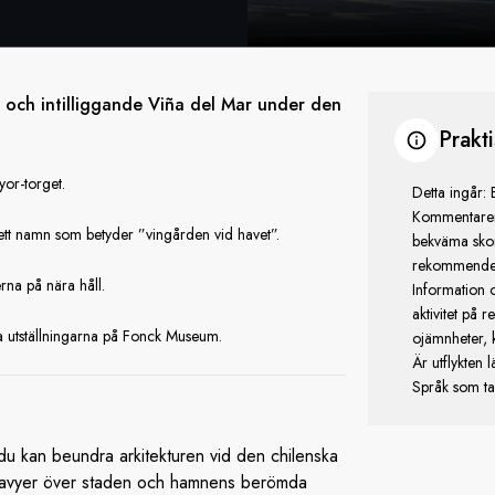
o och intilliggande Viña del Mar under den
Prakt
yor-torget.
Detta ingår: 
Kommentarer/
tt namn som betyder ”vingården vid havet”.
bekväma skor
rekommendera
rna på nära håll.
Information o
aktivitet på 
a utställningarna på Fonck Museum.
ojämnheter, 
Är utflykten 
Språk som tal
 du kan beundra arkitekturen vid den chilenska
amavyer över staden och hamnens berömda