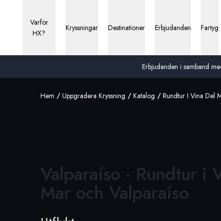
Varför
Kryssningar
Destinationer
Erbjudanden
Fartyg
HX?
Erbjudanden i samband med 13
Hem
Uppgradera Kryssning
Katalog
Rundtur I Vina Del 
Valparaíso - Rundtur i 
Mar och
Valparaíso