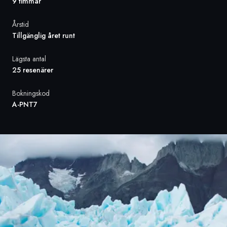
9 timmar
Sverige
Årstid
Tillgänglig året runt
Danmark
Lägsta antal
25 resenärer
Norge
Bokningskod
A-PNT7