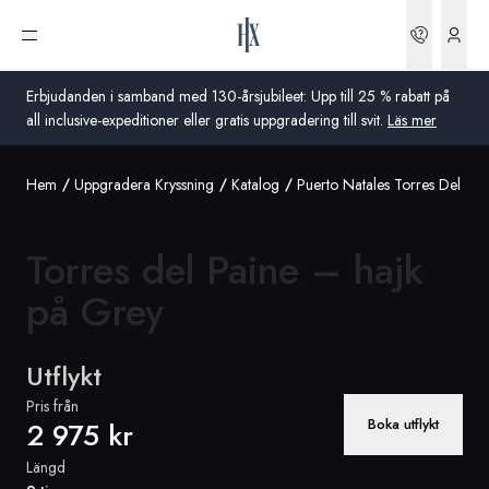
Boknin
Öppna meny
Erbjudanden i samband med 130-årsjubileet: Upp till 25 % rabatt på
all inclusive-expeditioner eller gratis uppgradering till svit.
Läs mer
Hem
Uppgradera Kryssning
Katalog
Puerto Natales Torres Del Pa
Global
Australien
Torres del Paine – hajk
Storbritannien
på Grey
USA
Utflykt
Tyskland
Pris från
Boka utflykt
2 975 kr
Schweiz
Längd
Sverige
Frankrike