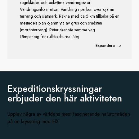
regnkläder och bekväma vandringsskor.
Vandringsinformation: Vandring i parken över ojämn
terräng och slätmark. Räkna med ca 5 km tillbaka på en
mestadels plan ojämn yta av grus och småsten
(moränterräng). Retur sker via samma väg.
Lämpar sig för rullstolsburna: Nej.
Expandera
Expeditionskryssningar
erbjuder den
här aktiviteten
Upplev några av världens mest fascinerande naturområden
på en kryssning med HX