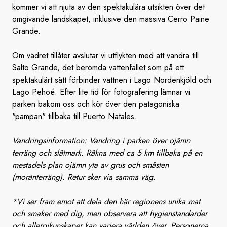
kommer vi att njuta av den spektakulära utsikten över det
omgivande landskapet, inklusive den massiva Cerro Paine
Grande.
Om vädret tillåter avslutar vi utflykten med att vandra till
Salto Grande, det berömda vattenfallet som på ett
spektakulärt sätt förbinder vattnen i Lago Nordenkjöld och
Lago Pehoé. Efter lite tid för fotografering lämnar vi
parken bakom oss och kör över den patagoniska
"pampan" tillbaka till Puerto Natales.
Vandringsinformation: Vandring i parken över ojämn
terräng och slätmark. Räkna med ca 5 km tillbaka på en
mestadels plan ojämn yta av grus och småsten
(moränterräng). Retur sker via samma väg.
*Vi ser fram emot att dela den här regionens unika mat
och smaker med dig, men observera att hygienstandarder
och allergikunskaper kan variera världen över. Personerna