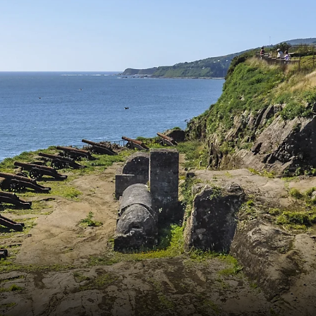
Frankrike
Sverige
Danmark
Norge