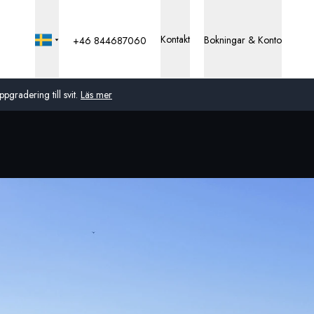
Kontakt
Bokningar & Konto
+46 844687060
pgradering till svit.
Läs mer
Global
Australien
Storbritannien
USA
Tyskland
Schweiz