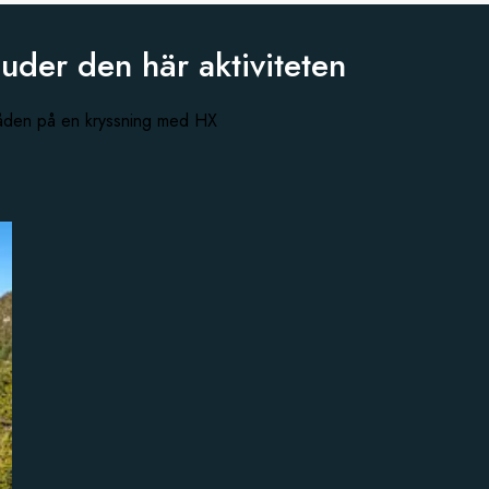
juder den
här aktiviteten
råden på en kryssning med HX