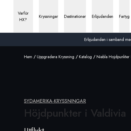
Varför
Kryssningar
Destinationer
Erbjudanden
Fartyg
HX?
Erbjudanden i samband med 13
Hem
Uppgradera Kryssning
Katalog
Niebla Hojdpunkter I
SYDAMERIKA-KRYSSNINGAR
Höjdpunkter i
Valdivia
Utflykt