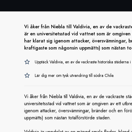
Vi åker från Niebla till Valdivia, en av de vackras
är en universitetsstad vid vattnet som är omgiven 
har klarat sig igenom attacker, översvämningar,
kraftigaste som någonsin uppmätts) som nästan to
Upptäck Valdivia, en av de vackraste historiska städerna i 
Lär dig mer om tysk utvandring till södra Chile.
Vi åker från Niebla till Valdivia, en av de vackraste st
universitetsstad vid vattnet som är omgiven av ett utbret
igenom attacker, översvämningar, bränder och en för
uppmätts) som nästan totalförstörde staden.
Valdivia är uppdelat av en mängd smala floder, bland