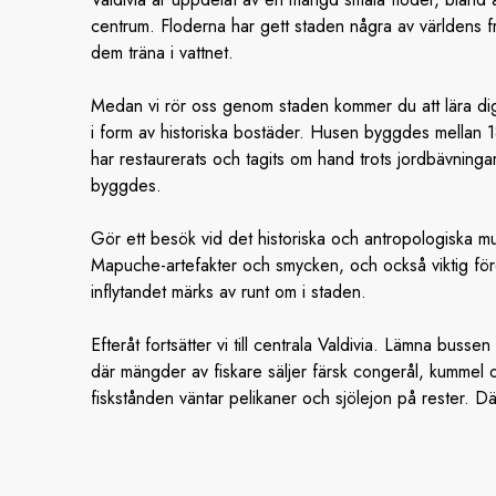
centrum. Floderna har gett staden några av världens f
dem träna i vattnet.
Medan vi rör oss genom staden kommer du att lära dig 
i form av historiska bostäder. Husen byggdes mellan 
har restaurerats och tagits om hand trots jordbävnin
byggdes.
Gör ett besök vid det historiska och antropologiska m
Mapuche-artefakter och smycken, och också viktig för
inflytandet märks av runt om i staden.
Efteråt fortsätter vi till centrala Valdivia. Lämna bus
där mängder av fiskare säljer färsk congerål, kumme
fiskstånden väntar pelikaner och sjölejon på rester. Däref