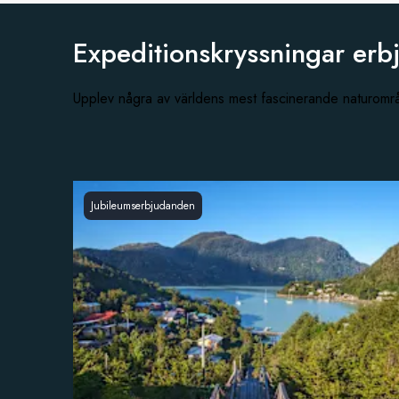
Expeditionskryssningar erb
Upplev några av världens mest fascinerande naturom
Jubileumserbjudanden