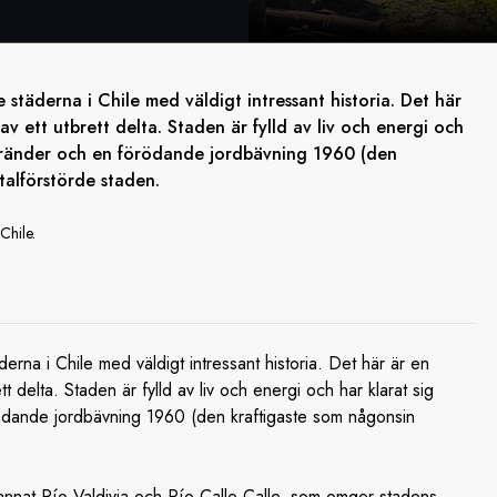
te städerna i Chile med väldigt intressant historia. Det här
av ett utbrett delta. Staden är fylld av liv och energi och
 bränder och en förödande jordbävning 1960 (den
talförstörde staden.
Chile.
äderna i Chile med väldigt intressant historia. Det här är en
t delta. Staden är fylld av liv och energi och har klarat sig
ödande jordbävning 1960 (den kraftigaste som någonsin
 annat Río Valdivia och Río Calle Calle, som omger stadens