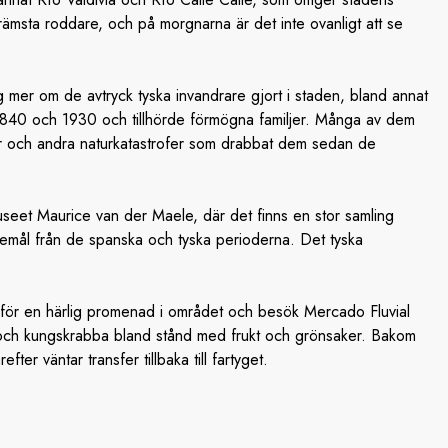
rämsta roddare, och på morgnarna är det inte ovanligt att se
mer om de avtryck tyska invandrare gjort i staden, bland annat
1840 och 1930 och tillhörde förmögna familjer. Många av dem
gar och andra naturkatastrofer som drabbat dem sedan de
useet Maurice van der Maele, där det finns en stor samling
emål från de spanska och tyska perioderna. Det tyska
sen för en härlig promenad i området och besök Mercado Fluvial
l och kungskrabba bland stånd med frukt och grönsaker. Bakom
ter väntar transfer tillbaka till fartyget.