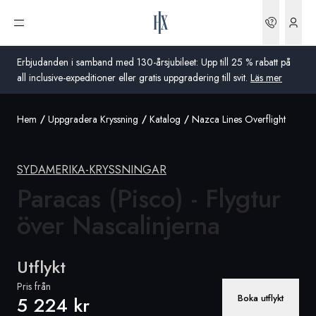
Boknin
Öppna meny
Erbjudanden i samband med 130-årsjubileet: Upp till 25 % rabatt på
all inclusive-expeditioner eller gratis uppgradering till svit.
Läs mer
Hem
Uppgradera Kryssning
Katalog
Nazca Lines Overflight
Global
Australien
SYDAMERIKA-KRYSSNINGAR
Storbritannien
Paracas (Pisco) - Flygtur
över Nascalinjerna
USA
Tyskland
Utflykt
Schweiz
Pris från
Boka utflykt
5 224 kr
Sverige
Frankrike