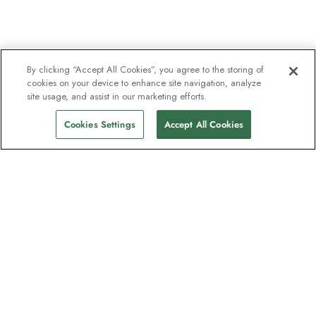
By clicking “Accept All Cookies”, you agree to the storing of
cookies on your device to enhance site navigation, analyze
site usage, and assist in our marketing efforts.
Cookies Settings
Accept All Cookies
Nyhetsbrevet som utforskare
älskar
Gå med i en miljon prenumeranter –
registrera dig för destinationsguider,
erbjudanden och live webbinarier med