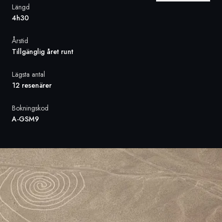
Längd
4h30
Sverige
Årstid
Danmark
Tillgänglig året runt
Norge
Lägsta antal
12 resenärer
Bokningskod
A-GSM9