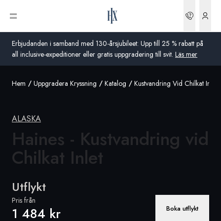
Boknin
Öppna meny
Erbjudanden i samband med 130-årsjubileet: Upp till 25 % rabatt på
all inclusive-expeditioner eller gratis uppgradering till svit.
Läs mer
Hem
Uppgradera Kryssning
Katalog
Kustvandring Vid Chilkat Inlet
Global
Australien
ALASKA
Storbritannien
Haines - Kustvandring vid
Chilkat
Inlet
USA
Tyskland
Utflykt
Schweiz
Pris från
Boka utflykt
1 484 kr
Sverige
Frankrike