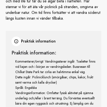
och med lite tur får du se älgar beta i närheten. Här
stannar vi för att äta vår picknick på stranden, omgivna av
underbar natur. Om tid finns fortsätter vi att vandra söderut
längs kusten innan vi vänder tillbaka.
Praktisk information
Praktisk information:
Kommentarer/övrigt: Vandringsstavar ingår. Toaletter finns
vid kajen och i början av vandringsleden. Bussresan till
Chilkat State Park tar cirka en halvtimme enkel väg.
Detta ingår: Picknicklunch (smörgåsar, chips, kakor, frukt
samt varma och kalla drycker)
Språk: Engelska
Vandringsinformation: Omfattar fysisk aktivitet på ojämna
underlag och/eller i brant terräng. Du förväntas eventuellt
bära din egen ryggsäck och utrustning. Ej lämplig om du