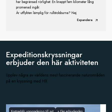
har begränsad rörlighet. En knappt fem kilometer lång
promenad ingår.
Är utflykten lämplig för rullstolsburna? Nej
Expandera
Expeditionskryssningar
erbjuder den
här aktiviteten
Upplev några av världens mest fascinerande naturområden
på en kryssning med HX
Kostnadsfri uppgradering till svit
+
Fler erbjudanden