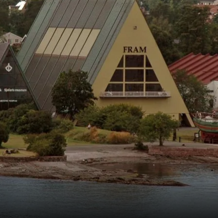
Frankrike
Sverige
Danmark
Norge