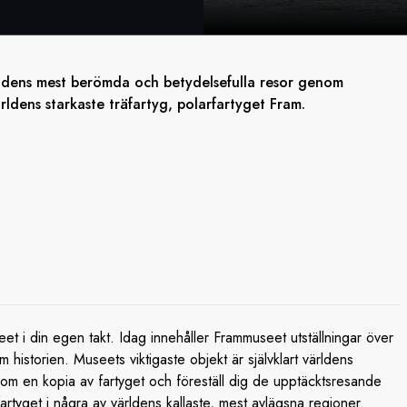
rldens mest berömda och betydelsefulla resor genom
ärldens starkaste träfartyg, polarfartyget Fram.
t i din egen takt. Idag innehåller Frammuseet utställningar över
istorien. Museets viktigaste objekt är självklart världens
nom en kopia av fartyget och föreställ dig de upptäcktsresande
artyget i några av världens kallaste, mest avlägsna regioner.