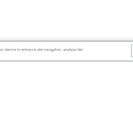
our device to enhance site navigation, analyze site
skare älskar
er – registrera dig