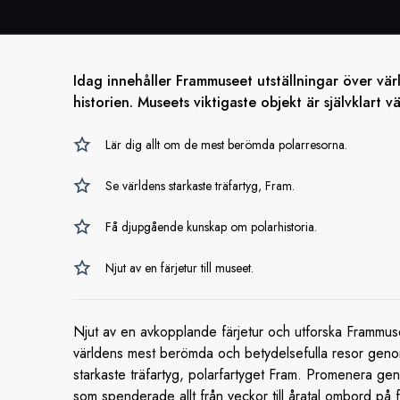
Idag innehåller Frammuseet utställningar över vä
historien. Museets viktigaste objekt är självklart v
Lär dig allt om de mest berömda polarresorna.
Se världens starkaste träfartyg, Fram.
Få djupgående kunskap om polarhistoria.
Njut av en färjetur till museet.
Njut av en avkopplande färjetur och utforska Frammusee
världens mest berömda och betydelsefulla resor genom h
starkaste träfartyg, polarfartyget Fram. Promenera ge
som spenderade allt från veckor till åratal ombord på f