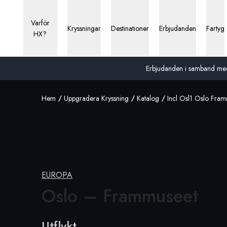
Varför
Kryssningar
Destinationer
Erbjudanden
Fartyg
HX?
Erbjudanden i samband med 13
Hem
Uppgradera Kryssning
Katalog
Incl Osl1 Oslo Fra
EUROPA
Oslo –
Frammuseet
Utflykt