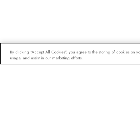
By clicking “Accept All Cookies”, you agree to the storing of cookies on y
usage, and assist in our marketing efforts.
Nyhetsbrevet som utfor
Gå med i en miljon prenumerant