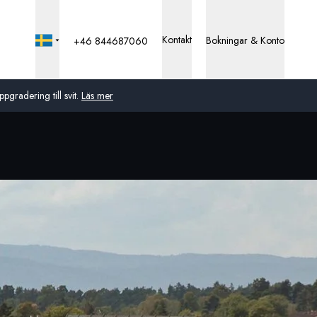
Kontakt
Bokningar & Konto
+46 844687060
pgradering till svit.
Läs mer
Global
Australien
Storbritannien
USA
Tyskland
Schweiz