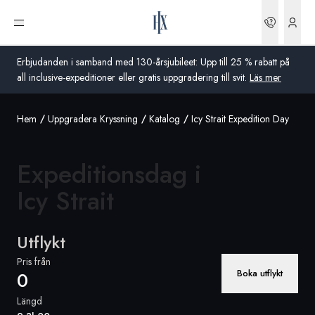
Boknin
Öppna meny
Erbjudanden i samband med 130-årsjubileet: Upp till 25 % rabatt på
all inclusive-expeditioner eller gratis uppgradering till svit.
Läs mer
Hem
Uppgradera Kryssning
Katalog
Icy Strait Expedition Day
Global
Australien
Expeditionsdag i
Storbritannien
Icy Strait
USA
Utflykt
Tyskland
Pris från
Boka utflykt
0
Schweiz
Längd
Sverige
Frankrike