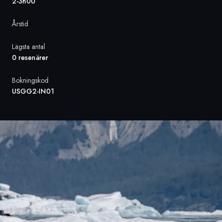
2-3h00
Sverige
Årstid
Danmark
Lägsta antal
0 resenärer
Norge
Bokningskod
USGG2-IN01