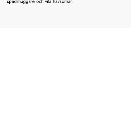
späckhuggare och vita havsörnar.