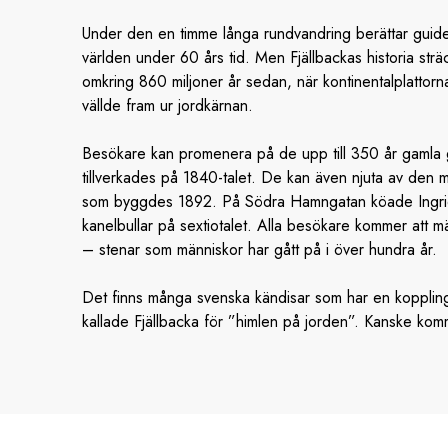
Under den en timme långa rundvandring berättar guide
världen under 60 års tid. Men Fjällbackas historia sträc
omkring 860 miljoner år sedan, när kontinentalplattor
vällde fram ur jordkärnan.
Besökare kan promenera på de upp till 350 år gamla gat
tillverkades på 1840-talet. De kan även njuta av den 
som byggdes 1892. På Södra Hamngatan köade Ingrid 
kanelbullar på sextiotalet. Alla besökare kommer att m
– stenar som människor har gått på i över hundra år.
Det finns många svenska kändisar som har en koppling 
kallade Fjällbacka för ”himlen på jorden”. Kanske kom