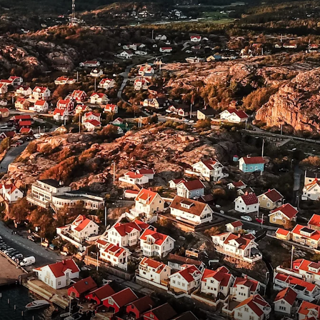
Frankrike
Sverige
Danmark
Norge