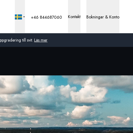
Kontakt
Bokningar & Konto
+46 844687060
pgradering till svit.
Läs mer
Global
Australien
Storbritannien
USA
Tyskland
Schweiz