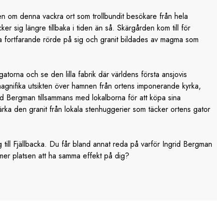
n om denna vackra ort som trollbundit besökare från hela
ker sig längre tillbaka i tiden än så. Skärgården kom till för
na fortfarande rörde på sig och granit bildades av magma som
orna och se den lilla fabrik där världens första ansjovis
magnifika utsikten över hamnen från ortens imponerande kyrka,
Bergman tillsammans med lokalborna för att köpa sina
ärka den granit från lokala stenhuggerier som täcker ortens gator
till Fjällbacka. Du får bland annat reda på varför Ingrid Bergman
mer platsen att ha samma effekt på dig?