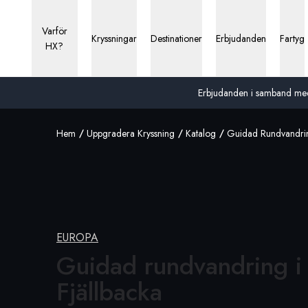
Varför
Kryssningar
Destinationer
Erbjudanden
Fartyg
HX?
Erbjudanden i samband med 13
Hem
Uppgradera Kryssning
Katalog
Guidad Rundvandring
EUROPA
Guidad rundvandring i
Fjällbacka