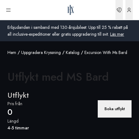
Boknin
Öppna meny
Erbjudanden i samband med 130-årsjubileet: Upp till 25 % rabatt på
all inclusive-expeditioner eller gratis uppgradering till svit.
Läs mer
Hem
Uppgradera Kryssning
Katalog
Excursion With Ms Bard
Global
Australien
Utflykt med
MS Bard
Storbritannien
Utflykt
USA
Pris från
Boka utflykt
0
Tyskland
Längd
Schweiz
4-5 timmar
Sverige
Frankrike