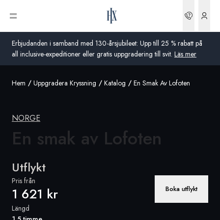
Boknin
Öppna meny
Erbjudanden i samband med 130-årsjubileet: Upp till 25 % rabatt på
all inclusive-expeditioner eller gratis uppgradering till svit.
Läs mer
Hem
Uppgradera Kryssning
Katalog
En Smak Av Lofoten
Global
Australien
NORGE
Storbritannien
En smak
av Lofoten
USA
Utflykt
Tyskland
Pris från
Boka utflykt
1 621 kr
Schweiz
Längd
Sverige
1,5 timme
Frankrike