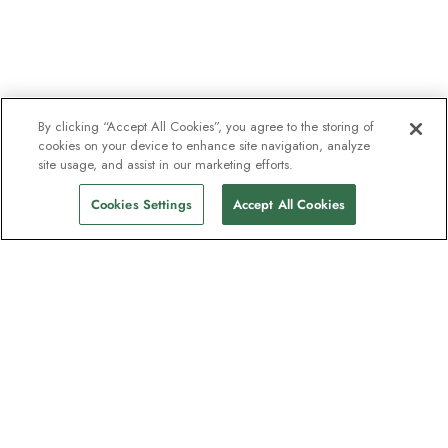
By clicking “Accept All Cookies”, you agree to the storing of
cookies on your device to enhance site navigation, analyze
site usage, and assist in our marketing efforts.
Cookies Settings
Accept All Cookies
Nyhetsbrevet som utforskare
älskar
Gå med i en miljon prenumeranter –
registrera dig för destinationsguider,