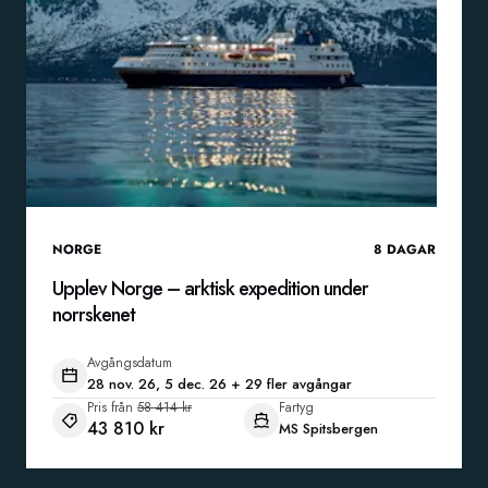
NORGE
8
DAGAR
Upplev Norge – arktisk expedition under
norrskenet
Avgångsdatum
28 nov. 26, 5 dec. 26 + 29 fler avgångar
Pris från
58 414 kr
Fartyg
43 810 kr
MS Spitsbergen