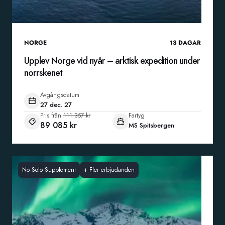
NORGE
13
DAGAR
Upplev Norge vid nyår – arktisk expedition under
norrskenet
Avgångsdatum
27 dec. 27
Pris från
111 357 kr
Fartyg
89 085 kr
MS Spitsbergen
No Solo Supplement
+
Fler erbjudanden