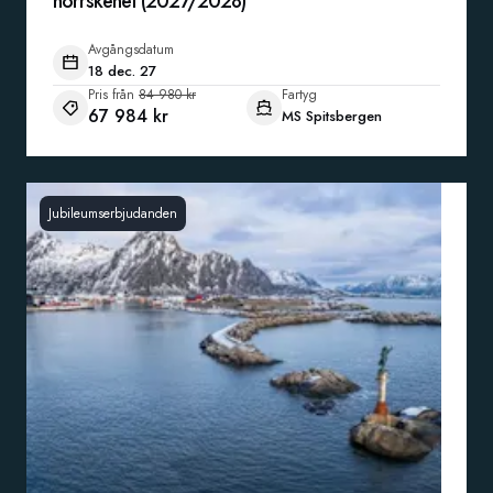
norrskenet (2027/2028)
Avgångsdatum
18 dec. 27
Pris från
84 980 kr
Fartyg
67 984 kr
MS Spitsbergen
Jubileumserbjudanden