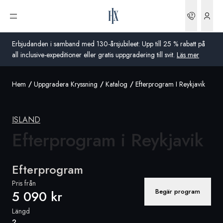
Boknin
Öppna meny
Erbjudanden i samband med 130-årsjubileet: Upp till 25 % rabatt på
all inclusive-expeditioner eller gratis uppgradering till svit.
Läs mer
Hem
Uppgradera Kryssning
Katalog
Efterprogram I Reykjavik
Global
Australien
ISLAND
Storbritannien
Efterprogram
i Reykjavik
USA
Efterprogram
Tyskland
Pris från
Begär program
5 090 kr
Schweiz
Längd
Sverige
2
Frankrike