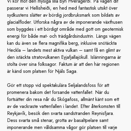
Vi kör mot den mysiga lilla byn Hveragerði. På vägen dit
passerar vi Hellisheiði, en hed med fantastisk utsikt över
sydkustens slätter av bördig jordbruksmark som bildats av
glacialfloder. Utforska några av de imponerande växthusen
som byggdes i ett bördigt område med gott om geotermisk
energi för både mat- och trädgårdsindustrin. Längs vägen
kan du även se flera magnifika berg, inklusive snötäckta
Heckla – landets mest aktiva vulkan – samt få en glimt av
den istäckta stratovulkanen Eyjafjallajökull. Islänningarna är
stolta över sina folksagor. Faktum är att den här regionen
är känd som platsen för Njáls Saga.
Gör ett stopp vid spektakulära Seljalandsfoss för att
promenera bakom det forsande vattenfallet. När du
fortsätter din resa når du Skógafoss, allmänt känt som ett
av de vackraste vattenfallen i landet. Efter återkomsten till
Reykjavík, besök den svarta sandstranden Reynisfjara.
Dess svarta små stenar, grotta av basaltpelare samt
imponerande men våldsamma vågor gör platsen till varje