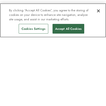
By clicking “Accept All Cookies”, you agree to the storing of
cookies on your device to enhance site navigation, analyze
site usage, and assist in our marketing efforts.
Cookies Settings
Accept All Cookies
Nyhetsbrevet som utforskare
älskar
Gå med i en miljon prenumeranter –
registrera dig för destinationsguider,
erbjudanden och live webbinarier med
expeditionsexperter