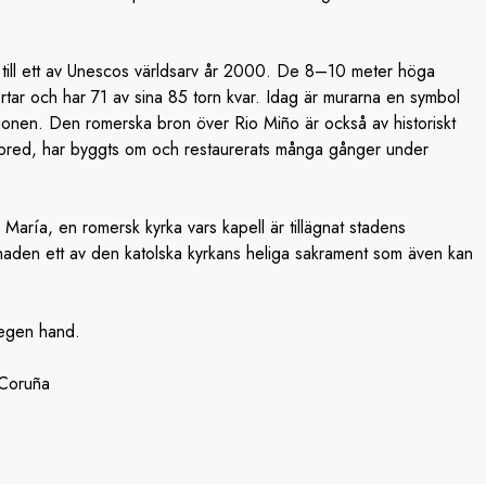
 till ett av Unescos världsarv år 2000. De 8–10 meter höga
rtar och har 71 av sina 85 torn kvar. Idag är murarna en symbol
gionen. Den romerska bron över Rio Miño är också av historiskt
r bred, har byggts om och restaurerats många gånger under
María, en romersk kyrka vars kapell är tillägnat stadens
aden ett av den katolska kyrkans heliga sakrament som även kan
 egen hand.
a Coruña