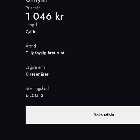
Pris från
1 046 kr
Längd
7,5 h
Årstid
Tillgänglig året runt
Lägsta antal
0 resenärer
Bokningskod
E-LCG12
Boka utflykt