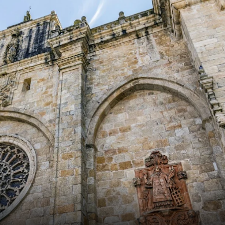
Frankrike
Sverige
Danmark
Norge