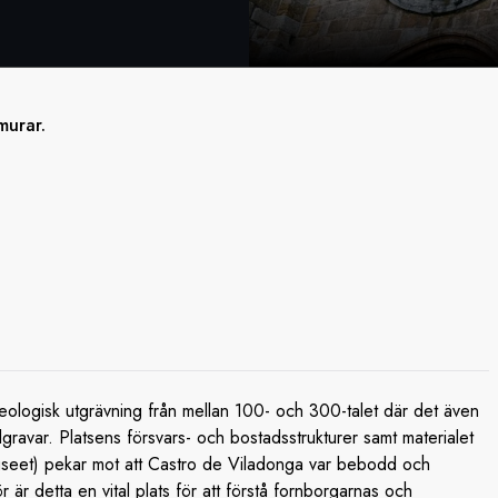
murar.
keologisk utgrävning från mellan 100- och 300-talet där det även
lgravar. Platsens försvars- och bostadsstrukturer samt materialet
useet) pekar mot att Castro de Viladonga var bebodd och
 är detta en vital plats för att förstå fornborgarnas och