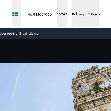
Kontakt
Bokningar & Konto
+46 844687060
pgradering till svit.
Läs mer
Global
Australien
Storbritannien
USA
Tyskland
Schweiz