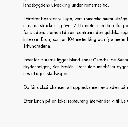
landsbygdens utveckling under romarnas tid.
Därefter besöker vi Lugo, vars romerska murar utsågs
murarna sträcker sig över 2 117 meter med tio olika po
för stadens storhetstid som centrum i den guldrika re
intresse. Bron, som är 104 meter lång och fyra mete
århundradena.
Innanför murarna ligger bland annat Catedral de Santa 
skyddshelgon, San Froilán. Dessutom innehåller byggn
ses i Lugos stadsvapen.
Du får också chansen att upptäcka mer av staden på
Efter lunch på en lokal restaurang återvänder vi till L