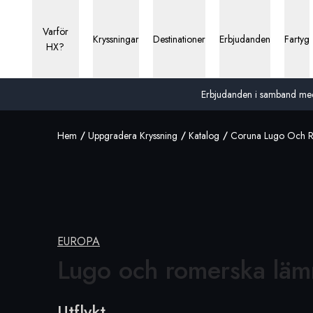
Varför
Kryssningar
Destinationer
Erbjudanden
Fartyg
HX?
Erbjudanden i samband med 13
Hem
Uppgradera Kryssning
Katalog
Coruna Lugo Och R
EUROPA
Lugo och romerska
läm
Utflykt