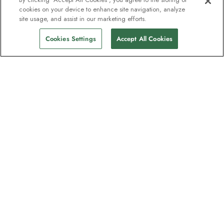
cookies on your device to enhance site navigation, analyze
site usage, and assist in our marketing efforts.
Cookies Settings
Accept All Cookies
Nyhetsbrevet som utforskare
älskar
Gå med i en miljon prenumeranter –
registrera dig för destinationsguider,
erbjudanden och live webbinarier med
expeditionsexperter