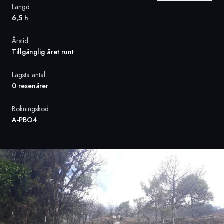
Längd
6,5 h
Sverige
Årstid
Danmark
Tillgänglig året runt
Norge
Lägsta antal
0 resenärer
Bokningskod
A-PBO4