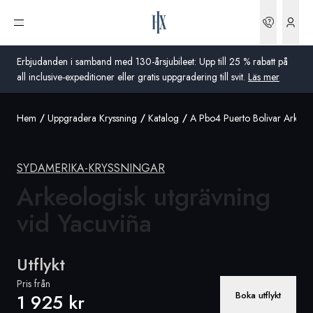
Boknin
Öppna meny
Erbjudanden i samband med 130-årsjubileet: Upp till 25 % rabatt på
all inclusive-expeditioner eller gratis uppgradering till svit.
Läs mer
Hem
Uppgradera Kryssning
Katalog
A Pbo4 Puerto Bolivar Arkeol
Global
Australien
SYDAMERIKA-KRYSSNINGAR
Storbritannien
Arkeologisk utgrävning
vid Yacuviña
USA
Tyskland
Utflykt
Schweiz
Pris från
Boka utflykt
1 925 kr
Sverige
Frankrike