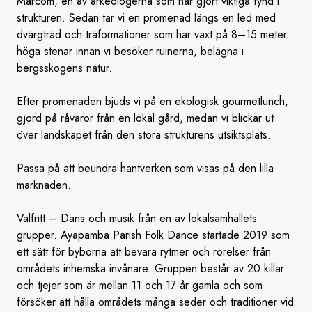
Marcom, en av arkeologerna som har gjort viktiga fynd i
strukturen. Sedan tar vi en promenad längs en led med
dvärgträd och träformationer som har växt på 8–15 meter
höga stenar innan vi besöker ruinerna, belägna i
bergsskogens natur.
Efter promenaden bjuds vi på en ekologisk gourmetlunch,
gjord på råvaror från en lokal gård, medan vi blickar ut
över landskapet från den stora strukturens utsiktsplats.
Passa på att beundra hantverken som visas på den lilla
marknaden.
Valfritt – Dans och musik från en av lokalsamhällets
grupper. Ayapamba Parish Folk Dance startade 2019 som
ett sätt för byborna att bevara rytmer och rörelser från
områdets inhemska invånare. Gruppen består av 20 killar
och tjejer som är mellan 11 och 17 år gamla och som
försöker att hålla områdets många seder och traditioner vid