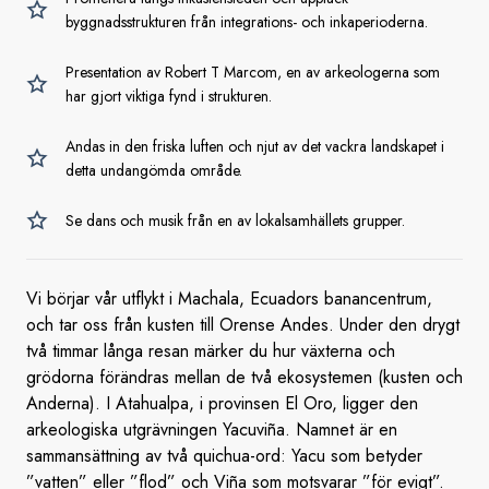
byggnadsstrukturen från integrations- och inkaperioderna.
Presentation av Robert T Marcom, en av arkeologerna som
har gjort viktiga fynd i strukturen.
Andas in den friska luften och njut av det vackra landskapet i
detta undangömda område.
Se dans och musik från en av lokalsamhällets grupper.
Vi börjar vår utflykt i Machala, Ecuadors banancentrum,
och tar oss från kusten till Orense Andes. Under den drygt
två timmar långa resan märker du hur växterna och
grödorna förändras mellan de två ekosystemen (kusten och
Anderna). I Atahualpa, i provinsen El Oro, ligger den
arkeologiska utgrävningen Yacuviña. Namnet är en
sammansättning av två quichua-ord: Yacu som betyder
”vatten” eller ”flod” och Viña som motsvarar ”för evigt”.