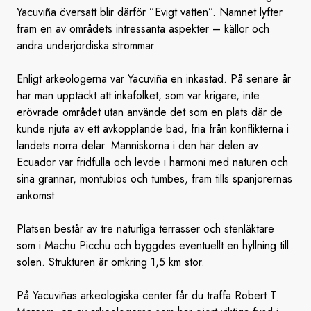
Yacuviña översatt blir därför ”Evigt vatten”. Namnet lyfter
fram en av områdets intressanta aspekter – källor och
andra underjordiska strömmar.
Enligt arkeologerna var Yacuviña en inkastad. På senare år
har man upptäckt att inkafolket, som var krigare, inte
erövrade området utan använde det som en plats där de
kunde njuta av ett avkopplande bad, fria från konflikterna i
landets norra delar. Människorna i den här delen av
Ecuador var fridfulla och levde i harmoni med naturen och
sina grannar, montubios och tumbes, fram tills spanjorernas
ankomst.
Platsen består av tre naturliga terrasser och stenläktare
som i Machu Picchu och byggdes eventuellt en hyllning till
solen. Strukturen är omkring 1,5 km stor.
På Yacuviñas arkeologiska center får du träffa Robert T