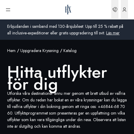
Boknin
Öppna meny
Erbjudanden i samband med 130-årsjubileet: Upp till 25 % rabatt på
all inclusive-expeditioner eller gratis uppgradering till svit.
Läs mer
Hem
Uppgradera Kryssning
Katalog
Global
Hitta utflykter
Australien
för dig
Storbritannien
USA
Utforska våra destinationer ännu mer genom ett brett utbud av valfria
utflykter. Om du redan har bokat en av våra kryssningar kan du lägga
Tyskland
till valfria utflykter i din bokning genom att ringa oss:
+46844-68 70
60
. Utflyktsprogrammet som presenteras ger en uppfattning om vilka
utflykter som kan vara tillgängliga under din resa. Observera att listan
Schweiz
inte är slutgiltig och kan komma att ändras.
Sverige
Frankrike