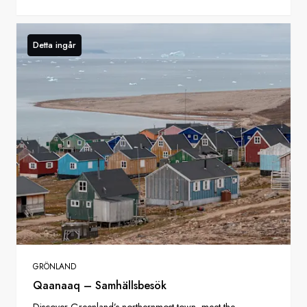
Detta ingår
GRÖNLAND
Qaanaaq – Samhällsbesök
Discover Greenland’s northernmost town, meet the