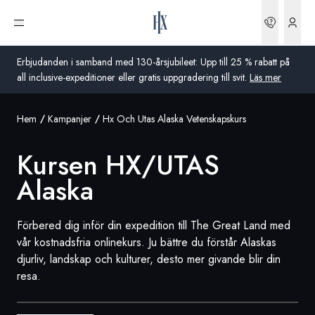
Boknin
Öppna meny
Erbjudanden i samband med 130-årsjubileet: Upp till 25 % rabatt på
all inclusive-expeditioner eller gratis uppgradering till svit.
Läs mer
Hem
Kampanjer
Hx Och Utas Alaska Vetenskapskurs
Global
Kursen HX/UTAS
Australien
Alaska
Storbritannien
USA
Förbered dig inför din expedition till The Great Land med
vår kostnadsfria onlinekurs. Ju bättre du förstår Alaskas
Tyskland
djurliv, landskap och kulturer, desto mer givande blir din
resa.
Schweiz
Sverige
Frankrike