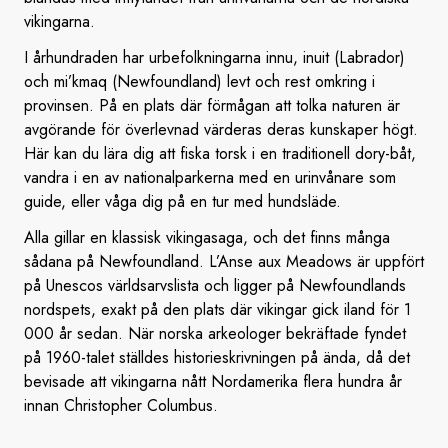
vikingarna.
I århundraden har urbefolkningarna innu, inuit (Labrador)
och mi’kmaq (Newfoundland) levt och rest omkring i
provinsen. På en plats där förmågan att tolka naturen är
avgörande för överlevnad värderas deras kunskaper högt.
Här kan du lära dig att fiska torsk i en traditionell dory-båt,
vandra i en av nationalparkerna med en urinvånare som
guide, eller våga dig på en tur med hundsläde.
Alla gillar en klassisk vikingasaga, och det finns många
sådana på Newfoundland. L’Anse aux Meadows är uppfört
på Unescos världsarvslista och ligger på Newfoundlands
nordspets, exakt på den plats där vikingar gick iland för 1
000 år sedan. När norska arkeologer bekräftade fyndet
på 1960-talet ställdes historieskrivningen på ända, då det
bevisade att vikingarna nått Nordamerika flera hundra år
innan Christopher Columbus.