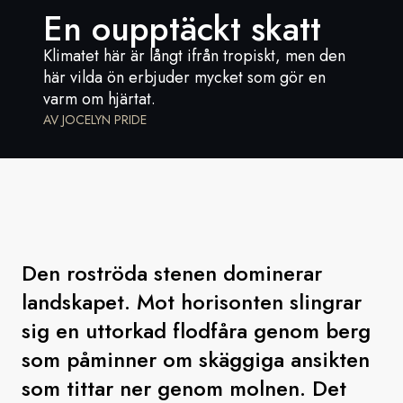
En oupptäckt skatt
Sverige
Klimatet här är långt ifrån tropiskt, men den
här vilda ön erbjuder mycket som gör en
Danmark
varm om hjärtat.
AV JOCELYN PRIDE
Norge
Den roströda stenen dominerar
landskapet. Mot horisonten slingrar
sig en uttorkad flodfåra genom berg
som påminner om skäggiga ansikten
som tittar ner genom molnen. Det