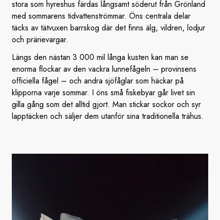
stora som hyreshus färdas långsamt söderut från Grönland
med sommarens tidvattenströmmar. Öns centrala delar
täcks av tätvuxen barrskog där det finns älg, vildren, lodjur
och prärievargar.
Längs den nästan 3 000 mil långa kusten kan man se
enorma flockar av den vackra lunnefågeln – provinsens
officiella fågel – och andra sjöfåglar som häckar på
klipporna varje sommar. I öns små fiskebyar går livet sin
gilla gång som det alltid gjort. Man stickar sockor och syr
lapptäcken och säljer dem utanför sina traditionella trähus.