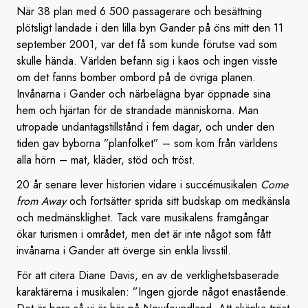
När 38 plan med 6 500 passagerare och besättning
plötsligt landade i den lilla byn Gander på öns mitt den 11
september 2001, var det få som kunde förutse vad som
skulle hända. Världen befann sig i kaos och ingen visste
om det fanns bomber ombord på de övriga planen.
Invånarna i Gander och närbelägna byar öppnade sina
hem och hjärtan för de strandade människorna. Man
utropade undantagstillstånd i fem dagar, och under den
tiden gav byborna ”planfolket” – som kom från världens
alla hörn – mat, kläder, stöd och tröst.
20 år senare lever historien vidare i succémusikalen
Come
from Away
och fortsätter sprida sitt budskap om medkänsla
och medmänsklighet. Tack vare musikalens framgångar
ökar turismen i området, men det är inte något som fått
invånarna i Gander att överge sin enkla livsstil.
För att citera Diane Davis, en av de verklighetsbaserade
karaktärerna i musikalen: ”Ingen gjorde något enastående.