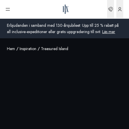
Boknin
Öppna meny
Erbjudanden i samband med 130-årsjubileet: Upp till 25 % rabatt på
all inclusive-expeditioner eller gratis uppgradering till svit.
Läs mer
Hem
Inspiration
Treasured Island
Global
Australien
Storbritannien
USA
Tyskland
Schweiz
Sverige
Frankrike